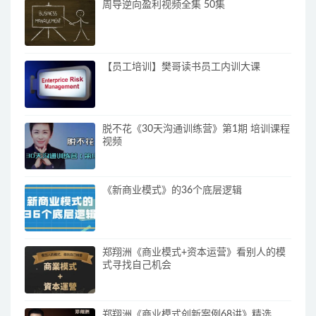
周导逆向盈利视频全集 50集
【员工培训】樊哥读书员工内训大课
脱不花《30天沟通训练营》第1期 培训课程
视频
《新商业模式》的36个底层逻辑
郑翔洲《商业模式+资本运营》看别人的模
式寻找自己机会
郑翔洲《商业模式创新案例68讲》精选