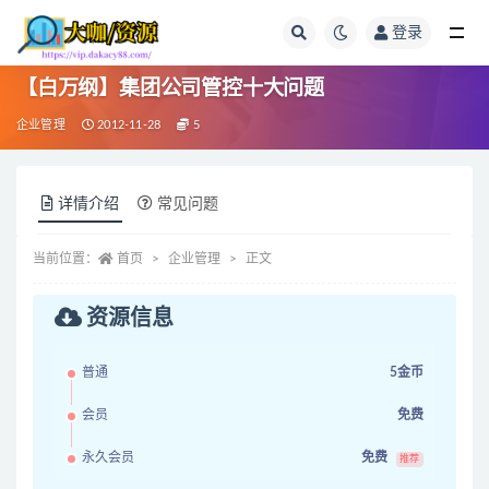
登录
全部
【白万纲】集团公司管控十大问题
企业管理
2012-11-28
5
详情介绍
常见问题
当前位置：
首页
企业管理
正文
资源信息
普通
5金币
会员
免费
永久会员
免费
推荐