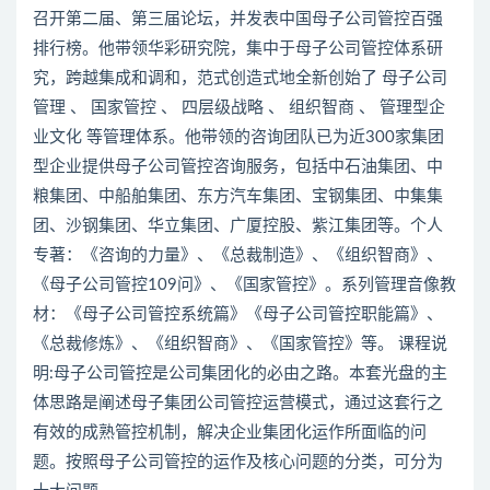
召开第二届、第三届论坛，并发表中国母子公司管控百强
排行榜。他带领华彩研究院，集中于母子公司管控体系研
究，跨越集成和调和，范式创造式地全新创始了 母子公司
管理 、 国家管控 、 四层级战略 、 组织智商 、 管理型企
业文化 等管理体系。他带领的咨询团队已为近300家集团
型企业提供母子公司管控咨询服务，包括中石油集团、中
粮集团、中船舶集团、东方汽车集团、宝钢集团、中集集
团、沙钢集团、华立集团、广厦控股、紫江集团等。个人
专著：《咨询的力量》、《总裁制造》、《组织智商》、
《母子公司管控109问》、《国家管控》。系列管理音像教
材：《母子公司管控系统篇》《母子公司管控职能篇》、
《总裁修炼》、《组织智商》、《国家管控》等。 课程说
明:母子公司管控是公司集团化的必由之路。本套光盘的主
体思路是阐述母子集团公司管控运营模式，通过这套行之
有效的成熟管控机制，解决企业集团化运作所面临的问
题。按照母子公司管控的运作及核心问题的分类，可分为