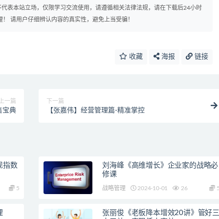
代表本站立场，仅限学习交流使用，请遵循相关法律法规，请在下载后24小时
理！ 请用户仔细辨认内容的真实性，避免上当受骗！
收藏
海报
链接
上一篇
下一篇
售宝典
【张嘉伟】经营管理篇-精准掌控
现指数
刘海峰《高维增长》企业家的战略必
修课
5
战略管理
2024-10-01
26
理
张丽俊《老板降本增效20讲》管好