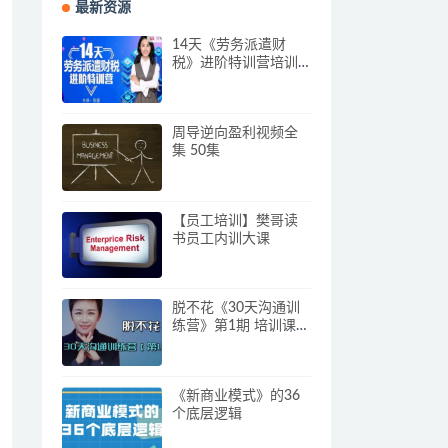
最新资源
14天《劳务派遣财
税》进阶特训营培训
视频
周导逆向盈利视频全
集 50集
【员工培训】樊哥读
书员工内训大课
脱不花《30天沟通训
练营》第1期 培训课程
视频
《新商业模式》的36
个底层逻辑