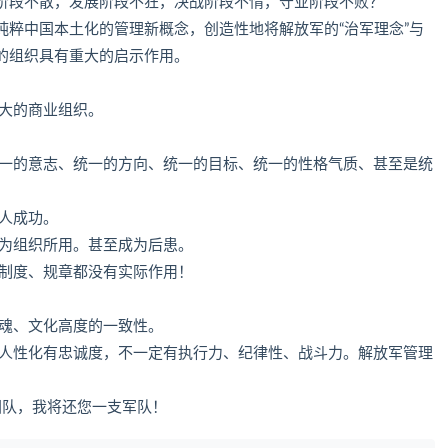
阶段不散，发展阶段不狂，决战阶段不惰，守业阶段不败？
纯粹中国本土化的管理新概念，创造性地将解放军的“治军理念”与
的组织具有重大的启示作用。
伟大的商业组织。
统一的意志、统一的方向、统一的目标、统一的性格气质、甚至是统
人成功。
不为组织所用。甚至成为后患。
、制度、规章都没有实际作用！
灵魂、文化高度的一致性。
；人性化有忠诚度，不一定有执行力、纪律性、战斗力。解放军管理
团队，我将还您一支军队！