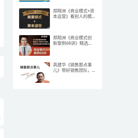
郑翔洲《商业模式+资
本运营》看别人的模
式寻找自己机会
郑翔洲《商业模式创
新案例68讲》精选
20+传统行业案例，68
种商业模式的精髓与
诀窍
高建华《销售那点事
儿》带好销售团队，
学习这门课就够了
5
三