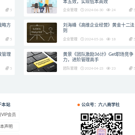
本五效，实现低本高效
5
企业管理
2024-06-30
24
战略方
刘海峰《高维企业经营》黄金十二法
则
5
企业管理
2024-05-26
18
效管理
黄景《团队激励36计》Get职场竞争
力，进阶管理高手
5
团队管理
2024-04-23
23
于本站
公众号：六八商学社
VIP会员
本声明