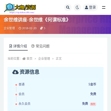
登录
全部
余世维讲座-余世维《何谓标准》
企业管理
2018-02-20
5
详情介绍
常见问题
当前位置：
首页
企业管理
正文
资源信息
普通
5金币
会员
免费
永久会员
免费
推荐