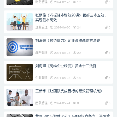
财务管理
2024-09-26
19
5
张丽俊《老板降本增效20讲》管好三本五效，
实现低本高效
企业管理
2024-06-30
24
5
刘海峰《顺势借力》企业高维战略方法论
战略管理
2024-05-26
20
5
刘海峰《高维企业经营》黄金十二法则
企业管理
2024-05-26
18
5
王新宇《让团队完成目标的绩效管理机制》
团队管理
2024-05-24
8
5
黄景《团队激励36计》Get职场竞争力，进阶管