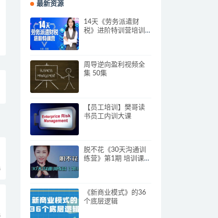
最新资源
14天《劳务派遣财
税》进阶特训营培训
视频
周导逆向盈利视频全
集 50集
【员工培训】樊哥读
书员工内训大课
脱不花《30天沟通训
练营》第1期 培训课程
视频
5
《新商业模式》的36
三
个底层逻辑
5