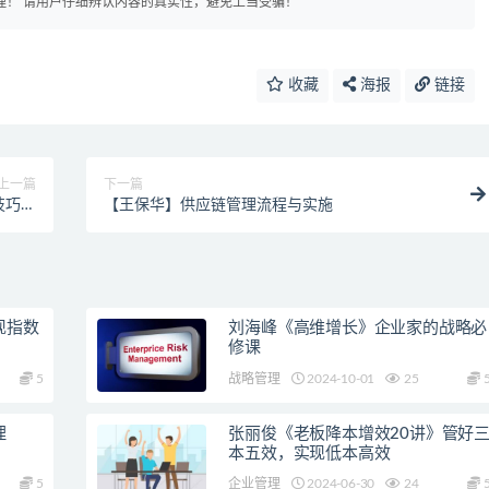
理！ 请用户仔细辨认内容的真实性，避免上当受骗！
收藏
海报
链接
上一篇
下一篇
技巧视
【王保华】供应链管理流程与实施
频
现指数
刘海峰《高维增长》企业家的战略必
修课
5
战略管理
2024-10-01
25
理
张丽俊《老板降本增效20讲》管好
本五效，实现低本高效
5
企业管理
2024-06-30
24