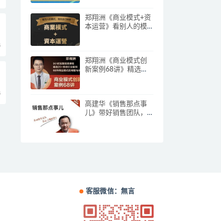
郑翔洲《商业模式+资
本运营》看别人的模
式寻找自己机会
5
郑翔洲《商业模式创
新案例68讲》精选
20+传统行业案例，68
种商业模式的精髓与
5
诀窍
高建华《销售那点事
儿》带好销售团队，
学习这门课就够了
客服微信：無言