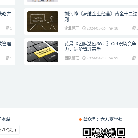
战略方
刘海峰《高维企业经营》黄金十二法
则
5
企业管理
2024-05-26
18
效管理
黄景《团队激励36计》Get职场竞争
力，进阶管理高手
5
团队管理
2024-04-23
23
于本站
公众号：六八商学社
VIP会员