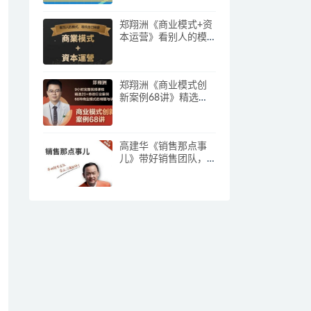
郑翔洲《商业模式+资
本运营》看别人的模
式寻找自己机会
郑翔洲《商业模式创
新案例68讲》精选
20+传统行业案例，68
种商业模式的精髓与
诀窍
高建华《销售那点事
儿》带好销售团队，
学习这门课就够了