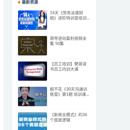
最新资源
14天《劳务派遣财
税》进阶特训营培训
视频
周导逆向盈利视频全
集 50集
【员工培训】樊哥读
书员工内训大课
脱不花《30天沟通训
练营》第1期 培训课程
视频
《新商业模式》的36
个底层逻辑