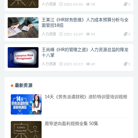
人力资源
2022-03-26
58
5
王美江《HR财务思维》人力成本预算分析与全
面管控18招
人力资源
2021-12-29
94
5
王尚峰《HR的管理之道》人力资源总监的降龙
十八掌
人力资源
2021-12-15
69
5
最新资源
14天《劳务派遣财税》进阶特训营培训视频
周导逆向盈利视频全集 50集