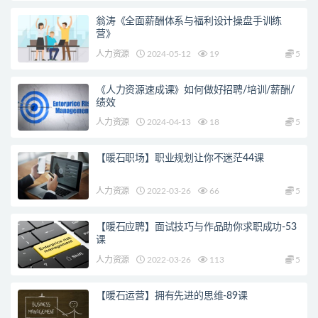
翁涛《全面薪酬体系与福利设计操盘手训练
营》
人力资源
2024-05-12
19
5
《人力资源速成课》如何做好招聘/培训/薪酬/
绩效
人力资源
2024-04-13
18
5
【暖石职场】职业规划让你不迷茫44课
人力资源
2022-03-26
66
5
【暖石应聘】面试技巧与作品助你求职成功-53
课
人力资源
2022-03-26
113
5
【暖石运营】拥有先进的思维-89课