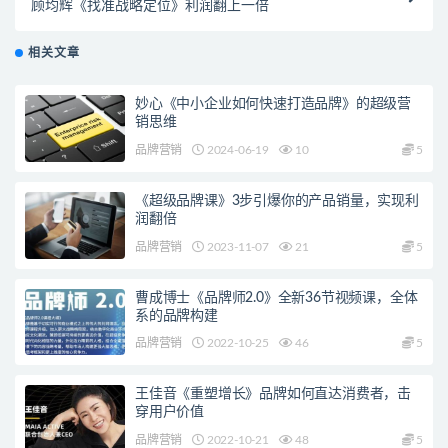
顾均辉《找准战略定位》利润翻上一倍
相关文章
妙心《中小企业如何快速打造品牌》的超级营
销思维
品牌营销
2024-06-19
10
5
《超级品牌课》3步引爆你的产品销量，实现利
润翻倍
品牌营销
2023-11-07
21
5
曹成博士《品牌师2.0》全新36节视频课，全体
系的品牌构建
品牌营销
2022-10-25
46
5
王佳音《重塑增长》品牌如何直达消费者，击
穿用户价值
品牌营销
2022-10-21
48
5