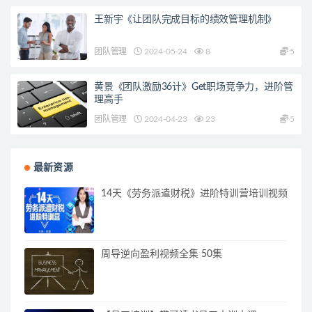
王新宇《让团队完成目标的绩效管理机制》
团队管理
2024-05-24
8
5
黄景《团队激励36计》Get职场竞争力，进阶管
理高手
团队管理
2024-04-23
23
5
最新资源
14天《劳务派遣财税》进阶特训营培训视频
周导逆向盈利视频全集 50集