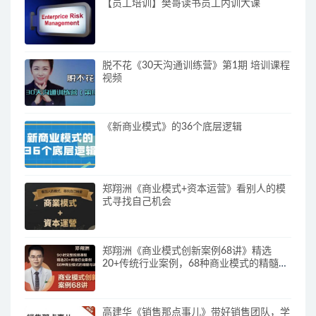
【员工培训】樊哥读书员工内训大课
脱不花《30天沟通训练营》第1期 培训课程
视频
《新商业模式》的36个底层逻辑
郑翔洲《商业模式+资本运营》看别人的模
式寻找自己机会
郑翔洲《商业模式创新案例68讲》精选
20+传统行业案例，68种商业模式的精髓与
诀窍
高建华《销售那点事儿》带好销售团队，学