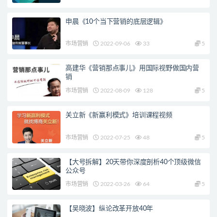
申晨《10个当下营销的底层逻辑》
市场营销
2022-09-06
33
5
高建华《营销那点事儿》用国际视野做国内营
销
市场营销
2022-08-09
128
5
关立新《新赢利模式》培训课程视频
市场营销
2022-07-25
48
5
【大号拆解】20天带你深度剖析40个顶级微信
公众号
市场营销
2022-03-26
64
5
【吴晓波】纵论改革开放40年