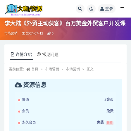
登录
全部
李大陆《外贸主动获客》百万美金外贸客户开发课
市场营销
2024-07-12
5
详情介绍
常见问题
当前位置：
首页
市场营销
市场营销
正文
资源信息
普通
5金币
会员
免费
永久会员
免费
推荐