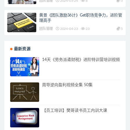
团队管理
2024-05-24
8
5
黄景《团队激励36计》Get职场竞争力，进阶管
理高手
团队管理
2024-04-23
23
5
最新资源
14天《劳务派遣财税》进阶特训营培训视频
周导逆向盈利视频全集 50集
【员工培训】樊哥读书员工内训大课