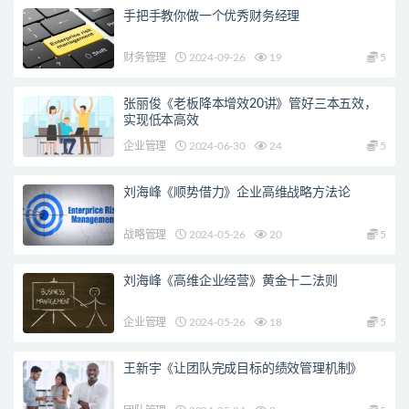
手把手教你做一个优秀财务经理
财务管理
2024-09-26
19
5
张丽俊《老板降本增效20讲》管好三本五效，
实现低本高效
企业管理
2024-06-30
24
5
刘海峰《顺势借力》企业高维战略方法论
战略管理
2024-05-26
20
5
刘海峰《高维企业经营》黄金十二法则
企业管理
2024-05-26
18
5
王新宇《让团队完成目标的绩效管理机制》