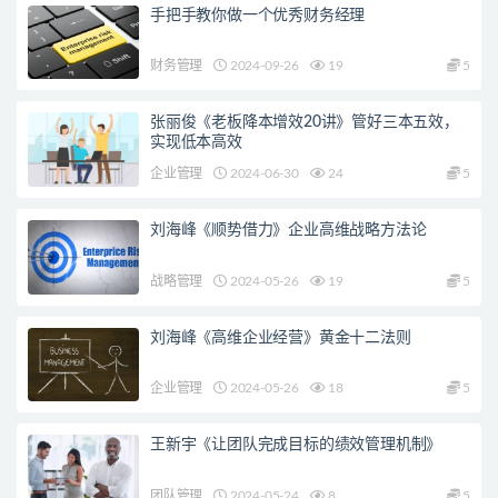
手把手教你做一个优秀财务经理
财务管理
2024-09-26
19
5
张丽俊《老板降本增效20讲》管好三本五效，
实现低本高效
企业管理
2024-06-30
24
5
刘海峰《顺势借力》企业高维战略方法论
战略管理
2024-05-26
19
5
刘海峰《高维企业经营》黄金十二法则
企业管理
2024-05-26
18
5
王新宇《让团队完成目标的绩效管理机制》
团队管理
2024-05-24
8
5