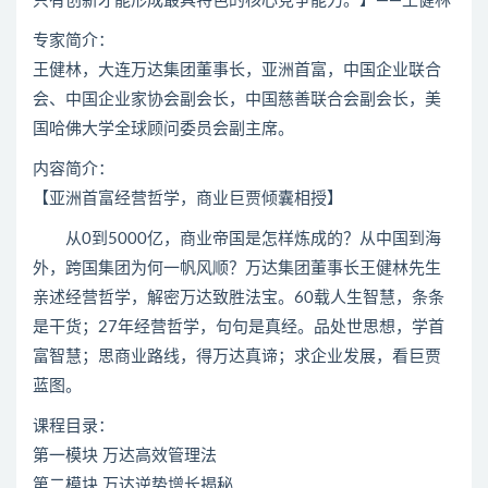
只有创新才能形成最具特色的核心竞争能力。】——王健林
专家简介：
王健林，大连万达集团董事长，亚洲首富，中国企业联合
会、中国企业家协会副会长，中国慈善联合会副会长，美
国哈佛大学全球顾问委员会副主席。
内容简介：
【亚洲首富经营哲学，商业巨贾倾囊相授】
从0到5000亿，商业帝国是怎样炼成的？从中国到海
外，跨国集团为何一帆风顺？万达集团董事长王健林先生
亲述经营哲学，解密万达致胜法宝。60载人生智慧，条条
是干货；27年经营哲学，句句是真经。品处世思想，学首
富智慧；思商业路线，得万达真谛；求企业发展，看巨贾
蓝图。
课程目录：
第一模块 万达高效管理法
第二模块 万达逆势增长揭秘