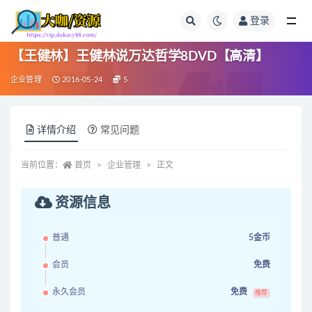
登录
全部
【王健林】王健林说万达哲学8DVD【高清】
企业管理
2016-05-24
5
详情介绍
常见问题
当前位置：
首页
企业管理
正文
资源信息
普通
5金币
会员
免费
永久会员
免费
推荐