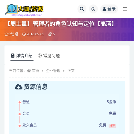
登录
全部
【周士量】管理者的角色认知与定位【高清】
企业管理
2016-05-01
5
详情介绍
常见问题
当前位置：
首页
企业管理
正文
资源信息
普通
5金币
会员
免费
永久会员
免费
推荐