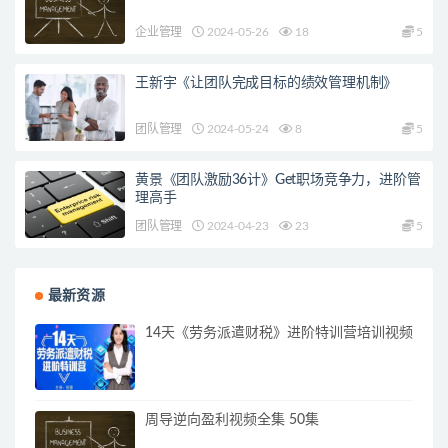
企业管理
2024-05-26
18
5
王新宇《让团队完成目标的绩效管理机制》
团队管理
2024-05-24
8
5
黄景《团队激励36计》Get职场竞争力，进阶管
理高手
团队管理
2024-04-23
23
5
最新资源
14天《劳务派遣财税》进阶特训营培训视频
周导逆向盈利视频全集 50集