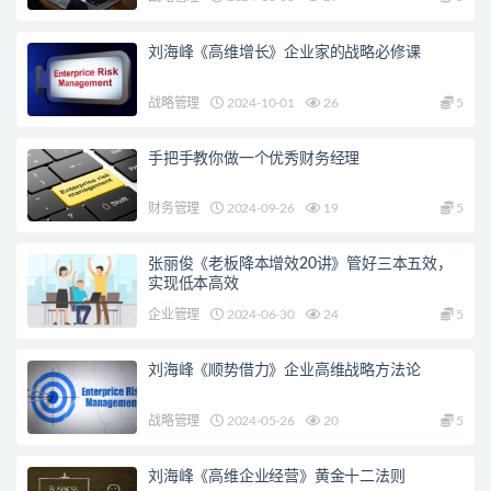
刘海峰《高维增长》企业家的战略必修课
战略管理
2024-10-01
26
5
手把手教你做一个优秀财务经理
财务管理
2024-09-26
19
5
张丽俊《老板降本增效20讲》管好三本五效，
实现低本高效
企业管理
2024-06-30
24
5
刘海峰《顺势借力》企业高维战略方法论
战略管理
2024-05-26
20
5
刘海峰《高维企业经营》黄金十二法则