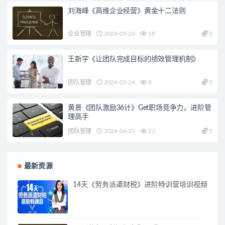
刘海峰《高维企业经营》黄金十二法则
企业管理
2024-05-26
18
5
王新宇《让团队完成目标的绩效管理机制》
团队管理
2024-05-24
8
5
黄景《团队激励36计》Get职场竞争力，进阶管
理高手
团队管理
2024-04-23
23
5
最新资源
14天《劳务派遣财税》进阶特训营培训视频