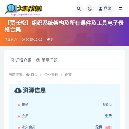
登录
全部
【贾长松】组织系统架构及所有课件及工具电子表
格合集
企业管理
2015-12-12
5
详情介绍
常见问题
当前位置：
首页
企业管理
正文
资源信息
普通
5金币
会员
免费
永久会员
免费
推荐