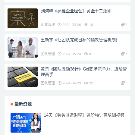
刘海峰《高维企业经营》黄金十二法则
企业管理
2024-05-26
18
5
王新宇《让团队完成目标的绩效管理机制》
团队管理
2024-05-24
8
5
黄景《团队激励36计》Get职场竞争力，进阶管
理高手
团队管理
2024-04-23
23
5
最新资源
14天《劳务派遣财税》进阶特训营培训视频