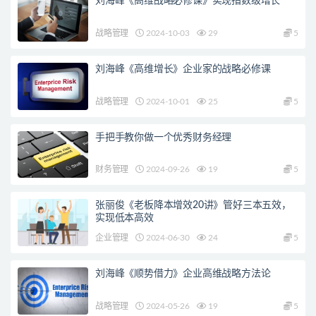
刘海峰《高维战略必修课》实现指数级增长
战略管理
2024-10-03
29
5
刘海峰《高维增长》企业家的战略必修课
战略管理
2024-10-01
25
5
手把手教你做一个优秀财务经理
财务管理
2024-09-26
19
5
张丽俊《老板降本增效20讲》管好三本五效，
实现低本高效
企业管理
2024-06-30
24
5
刘海峰《顺势借力》企业高维战略方法论
战略管理
2024-05-26
19
5