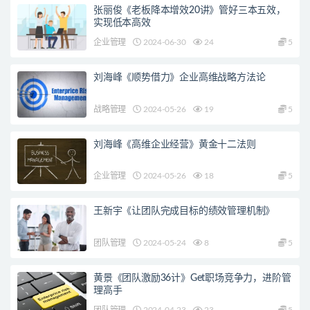
张丽俊《老板降本增效20讲》管好三本五效，
实现低本高效
企业管理
2024-06-30
24
5
刘海峰《顺势借力》企业高维战略方法论
战略管理
2024-05-26
19
5
刘海峰《高维企业经营》黄金十二法则
企业管理
2024-05-26
18
5
王新宇《让团队完成目标的绩效管理机制》
团队管理
2024-05-24
8
5
黄景《团队激励36计》Get职场竞争力，进阶管
理高手
团队管理
2024-04-23
23
5