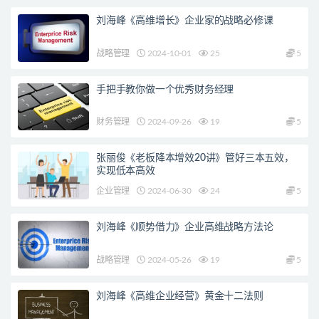
刘海峰《高维增长》企业家的战略必修课
战略管理
2024-10-01
25
5
手把手教你做一个优秀财务经理
财务管理
2024-09-26
19
5
张丽俊《老板降本增效20讲》管好三本五效，
实现低本高效
企业管理
2024-06-30
24
5
刘海峰《顺势借力》企业高维战略方法论
战略管理
2024-05-26
19
5
刘海峰《高维企业经营》黄金十二法则