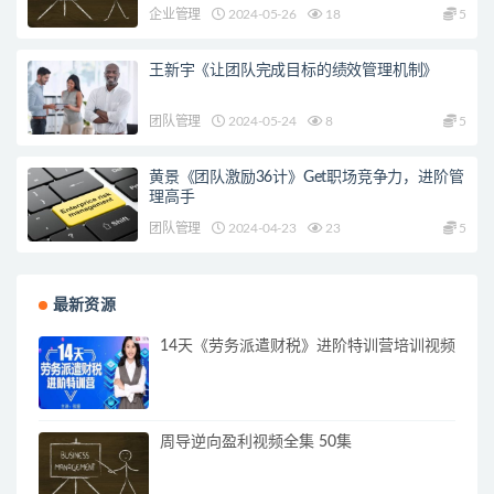
企业管理
2024-05-26
18
5
王新宇《让团队完成目标的绩效管理机制》
团队管理
2024-05-24
8
5
黄景《团队激励36计》Get职场竞争力，进阶管
理高手
团队管理
2024-04-23
23
5
最新资源
14天《劳务派遣财税》进阶特训营培训视频
周导逆向盈利视频全集 50集