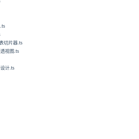
s
ts
s
表切片器.ts
透视图.ts
设计.ts