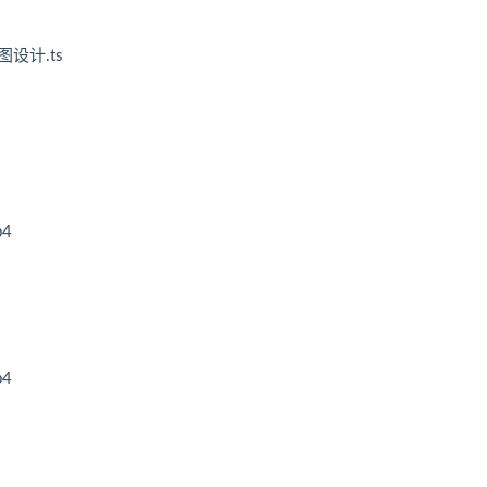
图设计.ts
4
4