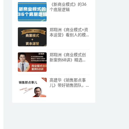
《新商业模式》的36
个底层逻辑
郑翔洲《商业模式+资
本运营》看别人的模
式寻找自己机会
郑翔洲《商业模式创
新案例68讲》精选
20+传统行业案例，68
种商业模式的精髓与
诀窍
高建华《销售那点事
儿》带好销售团队，
学习这门课就够了