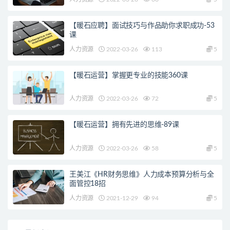
【暖石应聘】面试技巧与作品助你求职成功-53
课
人力资源
2022-03-26
113
5
【暖石运营】掌握更专业的技能360课
人力资源
2022-03-26
72
5
【暖石运营】拥有先进的思维-89课
人力资源
2022-03-26
58
5
王美江《HR财务思维》人力成本预算分析与全
面管控18招
人力资源
2021-12-29
94
5