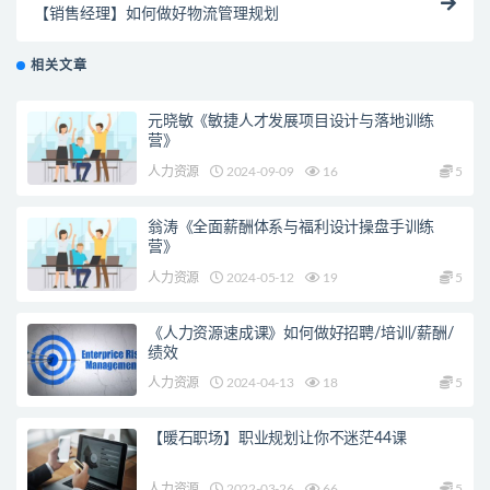
【销售经理】如何做好物流管理规划
相关文章
元晓敏《敏捷人才发展项目设计与落地训练
营》
人力资源
2024-09-09
16
5
翁涛《全面薪酬体系与福利设计操盘手训练
营》
人力资源
2024-05-12
19
5
《人力资源速成课》如何做好招聘/培训/薪酬/
绩效
人力资源
2024-04-13
18
5
【暖石职场】职业规划让你不迷茫44课
人力资源
2022-03-26
66
5