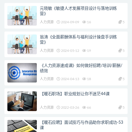
元晓敏《敏捷人才发展项目设计与落地训练
营》
人力资源
2024-09-09
16
5
翁涛《全面薪酬体系与福利设计操盘手训练
营》
人力资源
2024-05-12
19
5
《人力资源速成课》如何做好招聘/培训/薪酬/
绩效
人力资源
2024-04-13
18
5
【暖石职场】职业规划让你不迷茫44课
人力资源
2022-03-26
66
5
【暖石应聘】面试技巧与作品助你求职成功-53
课