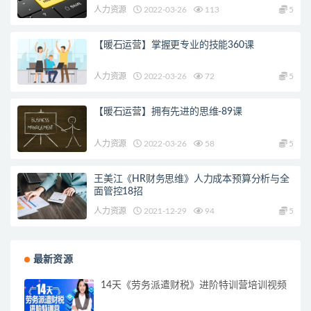
人力资源
2022-03-26
113
5
【暖石运营】掌握更专业的技能360课
人力资源
2022-03-26
72
5
【暖石运营】拥有先进的思维-89课
人力资源
2022-03-26
58
5
王美江《HR财务思维》人力成本预算分析与全
面管控18招
人力资源
2021-12-29
94
5
最新资源
14天《劳务派遣财税》进阶特训营培训视频