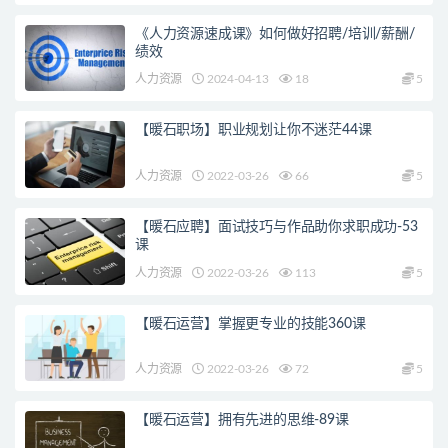
《人力资源速成课》如何做好招聘/培训/薪酬/
绩效
人力资源
2024-04-13
18
5
【暖石职场】职业规划让你不迷茫44课
人力资源
2022-03-26
66
5
【暖石应聘】面试技巧与作品助你求职成功-53
课
人力资源
2022-03-26
113
5
【暖石运营】掌握更专业的技能360课
人力资源
2022-03-26
72
5
【暖石运营】拥有先进的思维-89课