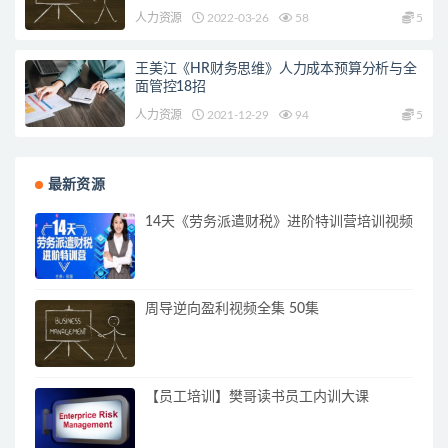
人力资源
2022-03-26
58
5
王美江《HR财务思维》人力成本预算分析与全
面管控18招
人力资源
2021-12-29
94
5
最新资源
14天《劳务派遣财税》进阶特训营培训视频
周导逆向盈利视频全集 50集
【员工培训】樊哥读书员工内训大课