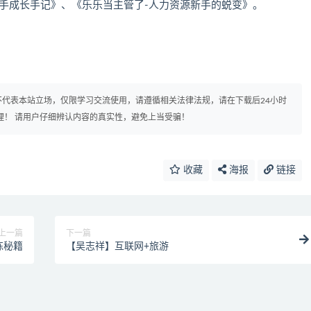
新手成长手记》、《乐乐当主管了-人力资源新手的蜕变》。
代表本站立场，仅限学习交流使用，请遵循相关法律法规，请在下载后24小时
理！ 请用户仔细辨认内容的真实性，避免上当受骗！
收藏
海报
链接
上一篇
下一篇
炼秘籍
【吴志祥】互联网+旅游