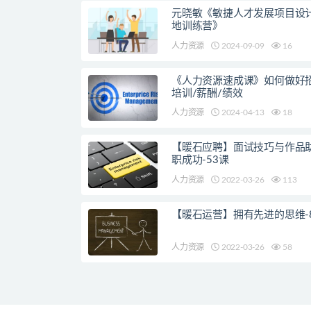
元晓敏《敏捷人才发展项目设
地训练营》
人力资源
2024-09-09
16
《人力资源速成课》如何做好招
培训/薪酬/绩效
人力资源
2024-04-13
18
【暖石应聘】面试技巧与作品
职成功-53课
人力资源
2022-03-26
113
【暖石运营】拥有先进的思维-
人力资源
2022-03-26
58