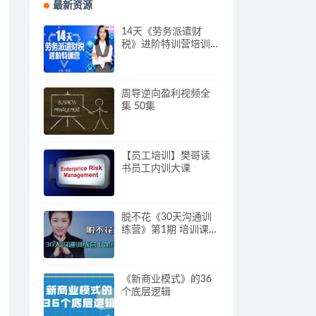
最新资源
14天《劳务派遣财
税》进阶特训营培训
视频
周导逆向盈利视频全
集 50集
【员工培训】樊哥读
书员工内训大课
脱不花《30天沟通训
练营》第1期 培训课程
视频
《新商业模式》的36
个底层逻辑