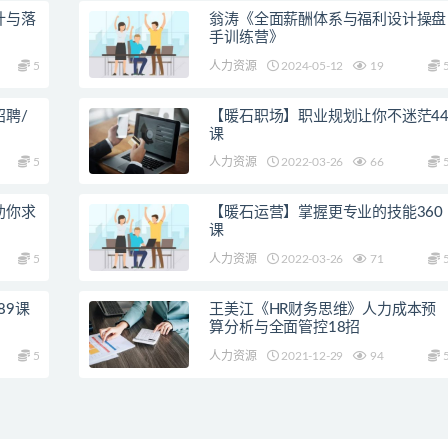
计与落
翁涛《全面薪酬体系与福利设计操盘
手训练营》
5
人力资源
2024-05-12
19
聘/
【暖石职场】职业规划让你不迷茫4
课
5
人力资源
2022-03-26
66
助你求
【暖石运营】掌握更专业的技能360
课
5
人力资源
2022-03-26
71
89课
王美江《HR财务思维》人力成本预
算分析与全面管控18招
5
人力资源
2021-12-29
94