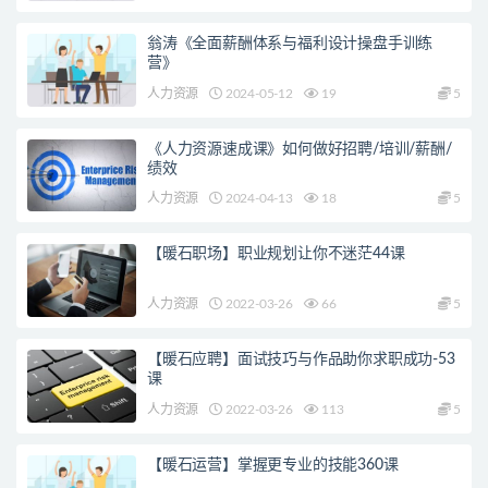
翁涛《全面薪酬体系与福利设计操盘手训练
营》
人力资源
2024-05-12
19
5
《人力资源速成课》如何做好招聘/培训/薪酬/
绩效
人力资源
2024-04-13
18
5
【暖石职场】职业规划让你不迷茫44课
人力资源
2022-03-26
66
5
【暖石应聘】面试技巧与作品助你求职成功-53
课
人力资源
2022-03-26
113
5
【暖石运营】掌握更专业的技能360课