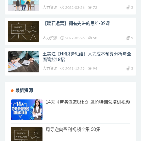
人力资源
2022-03-26
72
5
【暖石运营】拥有先进的思维-89课
人力资源
2022-03-26
58
5
王美江《HR财务思维》人力成本预算分析与全
面管控18招
人力资源
2021-12-29
94
5
最新资源
14天《劳务派遣财税》进阶特训营培训视频
周导逆向盈利视频全集 50集