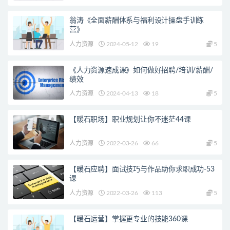
翁涛《全面薪酬体系与福利设计操盘手训练
营》
人力资源
2024-05-12
19
5
《人力资源速成课》如何做好招聘/培训/薪酬/
绩效
人力资源
2024-04-13
18
5
【暖石职场】职业规划让你不迷茫44课
人力资源
2022-03-26
66
5
【暖石应聘】面试技巧与作品助你求职成功-53
课
人力资源
2022-03-26
113
5
【暖石运营】掌握更专业的技能360课