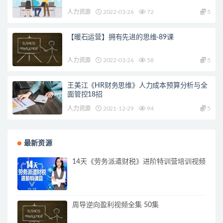
人力资源
2022-03-26
72
5
【暖石运营】拥有先进的思维-89课
人力资源
2022-03-26
58
5
王美江《HR财务思维》人力成本预算分析与全
面管控18招
人力资源
2021-12-29
94
5
最新资源
14天《劳务派遣财税》进阶特训营培训视频
周导逆向盈利视频全集 50集