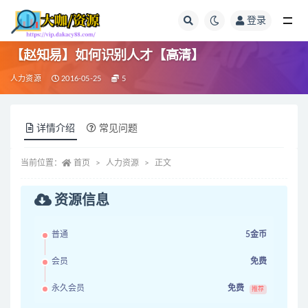
登录
全部
【赵知易】如何识别人才【高清】
人力资源
2016-05-25
5
详情介绍
常见问题
当前位置：
首页
人力资源
正文
资源信息
普通
5金币
会员
免费
永久会员
免费
推荐