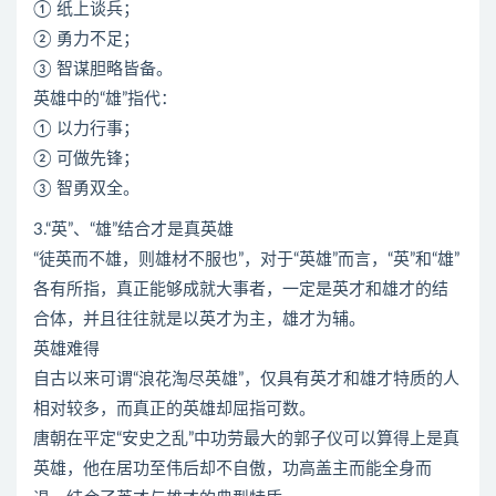
① 纸上谈兵；
② 勇力不足；
③ 智谋胆略皆备。
英雄中的“雄”指代：
① 以力行事；
② 可做先锋；
③ 智勇双全。
3.“英”、“雄”结合才是真英雄
“徒英而不雄，则雄材不服也”，对于“英雄”而言，“英”和“雄”
各有所指，真正能够成就大事者，一定是英才和雄才的结
合体，并且往往就是以英才为主，雄才为辅。
英雄难得
自古以来可谓“浪花淘尽英雄”，仅具有英才和雄才特质的人
相对较多，而真正的英雄却屈指可数。
唐朝在平定“安史之乱”中功劳最大的郭子仪可以算得上是真
英雄，他在居功至伟后却不自傲，功高盖主而能全身而