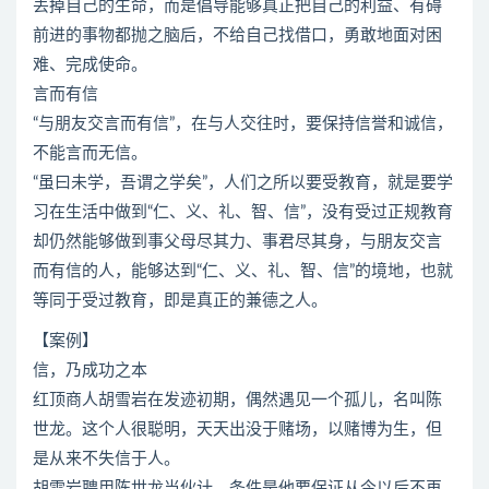
丢掉自己的生命，而是倡导能够真正把自己的利益、有碍
前进的事物都抛之脑后，不给自己找借口，勇敢地面对困
难、完成使命。
言而有信
“与朋友交言而有信”，在与人交往时，要保持信誉和诚信，
不能言而无信。
“虽曰未学，吾谓之学矣”，人们之所以要受教育，就是要学
习在生活中做到“仁、义、礼、智、信”，没有受过正规教育
却仍然能够做到事父母尽其力、事君尽其身，与朋友交言
而有信的人，能够达到“仁、义、礼、智、信”的境地，也就
等同于受过教育，即是真正的兼德之人。
【案例】
信，乃成功之本
红顶商人胡雪岩在发迹初期，偶然遇见一个孤儿，名叫陈
世龙。这个人很聪明，天天出没于赌场，以赌博为生，但
是从来不失信于人。
胡雪岩聘用陈世龙当伙计，条件是他要保证从今以后不再