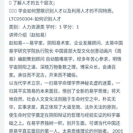
 了解人才的五个层次；
 学会如何慧眼识别人才以及利用人才的不同特质。
LTC050304-如何识别人才
类别：人力资源类 学时：1 学分：1
讲师介绍（赵知易）
赵知易——易学家、阴阳易术家、企业发展顾问、太易中国
易学研究学院执行院长 中国首部大型文化创意动画片《周
易》编剧策划顾问 自幼酷嗜易学，经多年苦心参求，明悟
宇宙阴阳之道、深晓万物象数之理，博采众长，会通百
家。承往而不泥古，开来而不媚俗。
以当代学术立宗，一扫易学命理学界神秘玄虚的迷雾，一
归其平实简易的本来面目，悟创了全新的易学思维；将天
地自然、社会人文变化法则融于生命时空之中，朴实无
华，实事求是，真正体现了大道至简、法外无法的原则，
使生命时空学奠定在阴阳辩证的哲理与经验实证的科学基
础之上。在易学界独树一帜，别开生面，可谓当代中国还
原易学真实面目的第一人，太易思维理论的创始者。 2001