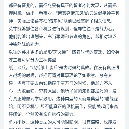
都是有征兆的，而征兆只有真正的智者才能发现，从而把
握时机，做出一番事业。“诸葛亮借东风”的典故似乎神乎其
神，实际上诸葛亮在“借东风”以前已经掌握了相关信息。
英才能够抓住各种机会进行谋划，但却往往不是能力者。
他们能够出谋划策，充当军师和参谋的角色，却相对缺乏
冲锋陷阵的能力。
以往的英才更多的是形容“文臣”。随着时代的变迁，如今英
才主要可以分为三种类型：
纸上谈兵。“赵括纸上谈兵”是古时候的典故。在没有真正进
入战场的时候，赵括可谓对军事理论了如指掌、夸夸其
谈，当真正要去前线指挥千军万马的时候，他却力不从
心，大败而归。究其原因，他所了解的知识都是死的，没
有真正地做到学以致用。这种类型的人就是典型的“聪能谋
始，明不见机”，即不能真正的见机而作，只能关起门来高
谈阔论，全然没有亲自执行的能力。
勇力不足。这种类型的人可能很聪明、很有谋略，也能发