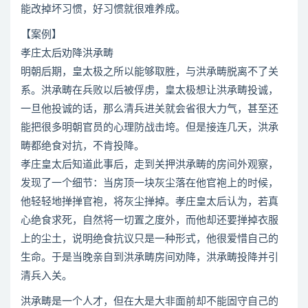
能改掉坏习惯，好习惯就很难养成。
【案例】
孝庄太后劝降洪承畴
明朝后期，皇太极之所以能够取胜，与洪承畴脱离不了关
系。洪承畴在兵败以后被俘虏，皇太极想让洪承畴投诚，
一旦他投诚的话，那么清兵进关就会省很大力气，甚至还
能把很多明朝官员的心理防战击垮。但是接连几天，洪承
畴都绝食对抗，不肯投降。
孝庄皇太后知道此事后，走到关押洪承畴的房间外观察，
发现了一个细节：当房顶一块灰尘落在他官袍上的时候，
他轻轻地掸掸官袍，将灰尘掸掉。孝庄皇太后认为，若真
心绝食求死，自然将一切置之度外，而他却还要掸掉衣服
上的尘土，说明绝食抗议只是一种形式，他很爱惜自己的
生命。于是当晚亲自到洪承畴房间劝降，洪承畴投降并引
清兵入关。
洪承畴是一个人才，但在大是大非面前却不能固守自己的