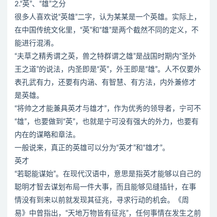
2.“英”、“雄”之分
很多人喜欢说“英雄”二字，认为某某是一个英雄。实际上，
在中国传统文化里，“英”和“雄”是两个截然不同的定义，不
能进行混淆。
“夫草之精秀谓之英，兽之特群谓之雄”是战国时期内“圣外
王之道”的说法，内圣即是“英”，外王即是“雄”。人不仅要外
表孔武有力，还要有内涵、有智慧、有方法，内外兼修才
是英雄。
“将帅之才能兼具英才与雄才”，作为优秀的领导者，宁可不
“雄”，也要做到“英”，也就是宁可没有强大的外力，也要有
内在的谋略和章法。
一般说来，真正的英雄可以分为“英才”和“雄才”。
英才
“若聪能谋始”。在现代汉语中，意思是指英才能够以自己的
聪明才智去谋划布局一件大事，而且能够见缝插针，在事
情没有到来以前就发现其征兆，寻求行动的机会。《周
易》中曾指出，“天地万物皆有征兆”，任何事情在发生之前