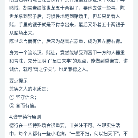
赌博。胡雪岩给陈世龙五十两银子，要他去做一些事。陈
世龙拿到银子后，习惯性地跑到赌场里，但却只是看人
赌，手里的银子就是不肯拿出来，最后又带着五十两银子
从赌场出来。
陈世龙言而有信，后来为胡雪岩器重，成为其左膀右臂。
身为一个流浪汉、赌徒，竟然能够受到富甲一方的人器重
和青睐，充分证明了“虽曰未学”的观点，能做到重诺言、讲
诚信，就可“谓之学矣”，也是兼德之人。
要点提示
兼德之人的本质是：
① 坚守信念；
② 言而有信。
4.遵守德行原则
德行在一些特殊场合很重要，非关注不可。在现实生活
中，每个人都有一些小毛病。“一屋不扫，何以扫天下”，不