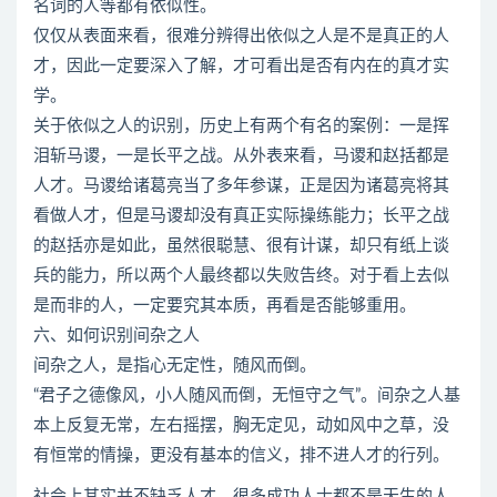
名词的人等都有依似性。
仅仅从表面来看，很难分辨得出依似之人是不是真正的人
才，因此一定要深入了解，才可看出是否有内在的真才实
学。
关于依似之人的识别，历史上有两个有名的案例：一是挥
泪斩马谡，一是长平之战。从外表来看，马谡和赵括都是
人才。马谡给诸葛亮当了多年参谋，正是因为诸葛亮将其
看做人才，但是马谡却没有真正实际操练能力；长平之战
的赵括亦是如此，虽然很聪慧、很有计谋，却只有纸上谈
兵的能力，所以两个人最终都以失败告终。对于看上去似
是而非的人，一定要究其本质，再看是否能够重用。
六、如何识别间杂之人
间杂之人，是指心无定性，随风而倒。
“君子之德像风，小人随风而倒，无恒守之气”。间杂之人基
本上反复无常，左右摇摆，胸无定见，动如风中之草，没
有恒常的情操，更没有基本的信义，排不进人才的行列。
社会上其实并不缺乏人才，很多成功人士都不是天生的人