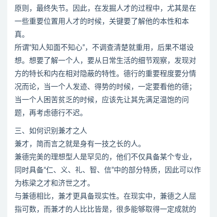
原则，最终失节。因此，在发掘人才的过程中，尤其是在
一些重要位置用人才的时候，关键要了解他的本性和本
真。
所谓“知人知面不知心”，不调查清楚就重用，后果不堪设
想。想要了解一个人，要从日常生活的细节观察，发现对
方的特长和内在相对隐蔽的特性。德行的重要程度要分情
况而论，当一个人发迹、得势的时候，一定要看他的德；
当一个人困苦贫乏的时候，应该先让其先满足温饱的问
题，再考虑德行不迟。
三、如何识别兼才之人
兼才，简而言之就是身有一技之长的人。
兼德完美的理想型人是罕见的，他们不仅具备某个专业，
同时具备“仁、义、礼、智、信”中的部分特质，因此可以作
为栋梁之才和济世之才。
与兼德相比，兼才更具备现实性。在现实中，兼德之人屈
指可数，而兼才的人比比皆是，很多能够取得一定成就的