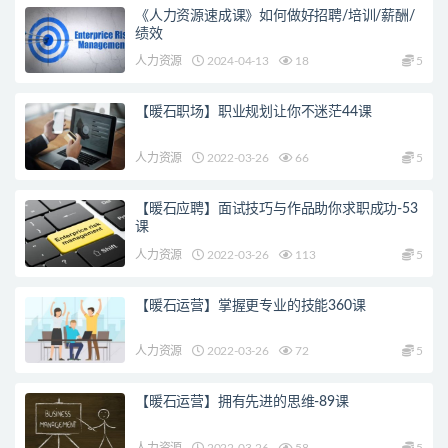
《人力资源速成课》如何做好招聘/培训/薪酬/
绩效
人力资源
2024-04-13
18
5
【暖石职场】职业规划让你不迷茫44课
人力资源
2022-03-26
66
5
【暖石应聘】面试技巧与作品助你求职成功-53
课
人力资源
2022-03-26
113
5
【暖石运营】掌握更专业的技能360课
人力资源
2022-03-26
72
5
【暖石运营】拥有先进的思维-89课
人力资源
2022-03-26
58
5