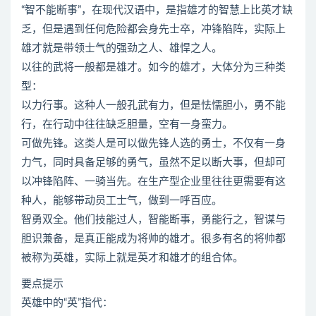
“智不能断事”，在现代汉语中，是指雄才的智慧上比英才缺
乏，但是遇到任何危险都会身先士卒，冲锋陷阵，实际上
雄才就是带领士气的强劲之人、雄悍之人。
以往的武将一般都是雄才。如今的雄才，大体分为三种类
型：
以力行事。这种人一般孔武有力，但是怯懦胆小，勇不能
行，在行动中往往缺乏胆量，空有一身蛮力。
可做先锋。这类人是可以做先锋人选的勇士，不仅有一身
力气，同时具备足够的勇气，虽然不足以断大事，但却可
以冲锋陷阵、一骑当先。在生产型企业里往往更需要有这
种人，能够带动员工士气，做到一呼百应。
智勇双全。他们技能过人，智能断事，勇能行之，智谋与
胆识兼备，是真正能成为将帅的雄才。很多有名的将帅都
被称为英雄，实际上就是英才和雄才的组合体。
要点提示
英雄中的“英”指代：