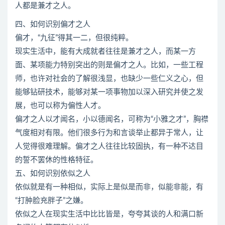
人都是兼才之人。
四、如何识别偏才之人
偏才，“九征”得其一二，但很纯粹。
现实生活中，能有大成就者往往是兼才之人，而某一方
面、某项能力特别突出的则是偏才之人。比如，一些工程
师，也许对社会的了解很浅显，也缺少一些仁义之心，但
能够钻研技术，能够对某一项事物加以深入研究并使之发
展，也可以称为偏性人才。
偏才之人以才闻名，小以德闻名，可称为“小雅之才”，胸襟
气度相对有限。他们很多行为和言谈举止都异于常人，让
人觉得很难理解。偏才之人往往比较固执，有一种不达目
的誓不罢休的性格特征。
五、如何识别依似之人
依似就是有一种相似，实际上是似是而非，似能非能，有
“打肿脸充胖子”之嫌。
依似之人在现实生活中比比皆是，夸夸其谈的人和满口新