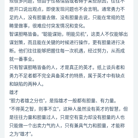
现很多问题，但由于性格懦弱或者碍于某些原因，往往不
愿开口说出观点，即使发现问题也不会言明。通常勇力不
足的人，没有胆量去做、没有胆量去说，只能在常规的范
畴里做事，很难应付突发情况和变化。
智谋胆略皆备。“聪能谋始，明能见机”，这类人不仅能够出
谋划策，而且能在关键的时候进行操作，更有胆量进行决
断。他们往往能够把握住每一次机遇，经过努力，从而成
就一番事业。
只有智谋胆略皆备的人，才是真正的英才。纸上谈兵者和
勇力不足者都不完全具备英才的特质，属于英才中有缺点
和缺陷的两种人。
雄才
“胆力者雄之分也”，是指雄才一般都有胆量、有力量。
“不得英之智，则事不立”，这种人虽然没有英才的智慧，但
是往往力量和胆量过人，只是空有蛮力却没有胆量的人也
只能做一个出卖力气的人，只有兼具气力和胆量，才能称
之为“雄才”。