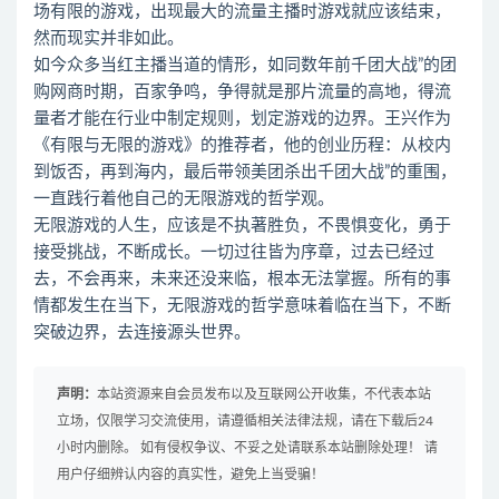
场有限的游戏，出现最大的流量主播时游戏就应该结束，
然而现实并非如此。
如今众多当红主播当道的情形，如同数年前千团大战”的团
购网商时期，百家争鸣，争得就是那片流量的高地，得流
量者才能在行业中制定规则，划定游戏的边界。王兴作为
《有限与无限的游戏》的推荐者，他的创业历程：从校内
到饭否，再到海内，最后带领美团杀出千团大战”的重围，
一直践行着他自己的无限游戏的哲学观。
无限游戏的人生，应该是不执著胜负，不畏惧变化，勇于
接受挑战，不断成长。一切过往皆为序章，过去已经过
去，不会再来，未来还没来临，根本无法掌握。所有的事
情都发生在当下，无限游戏的哲学意味着临在当下，不断
突破边界，去连接源头世界。
声明：
本站资源来自会员发布以及互联网公开收集，不代表本站
立场，仅限学习交流使用，请遵循相关法律法规，请在下载后24
小时内删除。 如有侵权争议、不妥之处请联系本站删除处理！ 请
用户仔细辨认内容的真实性，避免上当受骗！