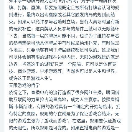
如果拿一场牌局做为游戏”的代名词，对于每一局牌在发
牌、打牌、赢牌，都要按照既定且被所有打牌者认可的规
则进行，最终以出现赢家或者其它触发终局的规则而结
束。如果可以允许参与者随时立场，当有人离场时虽有新
的玩家补位，这桌牌从人员参与的条件上就可以无限循环
下去；当然每一局的牌况可能不同，也许为了维持参与者
的参与热情可能具体牌局中有时候是德州扑克，有时候是
斗地主，只要能够有利于牌局继续都是可以的。这里我们
可以体会到有限的游戏在边界内玩，无限的游戏玩的就是
边界。当然这里的游戏”只是一个隐喻，它可以是体育竞
技、商业游戏、学术游戏等，当然也可以是人生和世界，
或许这正是游戏人生”。
无限游戏的哲学
疫情之下，直播电商的流行造福了很多网红主播，瞬间借
助互联网的力量抢占流量高地，成为人生赢家。按照詹姆
斯·卡斯所述，有限的游戏具有一个确定的开始与结束，拥
有特定的赢家，规则的存在就是为了保证游戏会结束。无
限的游戏主张为了游戏而游戏”，在这里，规则要保证游戏
的无限性，所以规则是可变的。如果直播电商的游戏是一