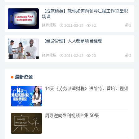
【成就精英】教你如何向领导汇报工作12堂职
场课
经理修炼
2021-03-18
92
5
【经营管理】人人都是项目经理
经理修炼
2021-03-13
53
5
最新资源
14天《劳务派遣财税》进阶特训营培训视频
周导逆向盈利视频全集 50集