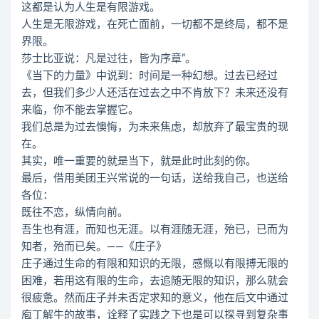
这都是认为人生是有限游戏。
人生是无限游戏，在死亡面前，一切都不是终局，都不是
界限。
莎士比亚说：凡是过往，皆为序章”。
《当下的力量》中说到：时间是一种幻想。过去已经过
去，但我们多少人还活在过去之中不肯放下？未来还没有
来临，你不能去掌握它。
我们总是为过去懊悔，为未来焦虑，却放弃了最宝贵的现
在。
其实，唯一重要的就是当下，就是此时此刻的你。
最后，借用美团王兴常说的一句话，送给我自己，也送给
各位：
既往不恋，纵情向前。
吾生也有涯，而知也无涯。以有涯随无涯，殆已，已而为
知者，殆而已矣。——《庄子》
庄子通过生命的有限和知识的无限，感慨以有限搏无限的
困难，若用这有限的生命，去追随无限的知识，那么就会
很疲惫。然而庄子并未否定求知的意义，他在后文中通过
庖丁解牛的故事，诠释了实践之下也是可以探寻到复杂事