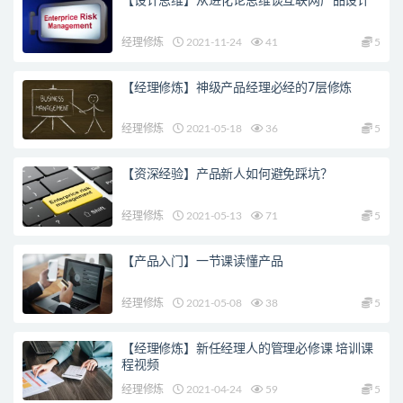
【设计思维】从进化论思维谈互联网产品设计
经理修炼
2021-11-24
41
5
【经理修炼】神级产品经理必经的7层修炼
经理修炼
2021-05-18
36
5
【资深经验】产品新人如何避免踩坑？
经理修炼
2021-05-13
71
5
【产品入门】一节课读懂产品
经理修炼
2021-05-08
38
5
【经理修炼】新任经理人的管理必修课 培训课
程视频
经理修炼
2021-04-24
59
5