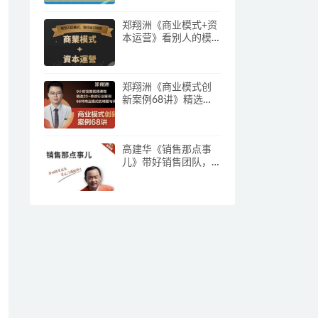
郑翔洲《商业模式+资
本运营》看别人的模
式寻找自己机会
郑翔洲《商业模式创
新案例68讲》精选
20+传统行业案例，68
种商业模式的精髓与
诀窍
高建华《销售那点事
儿》带好销售团队，
学习这门课就够了