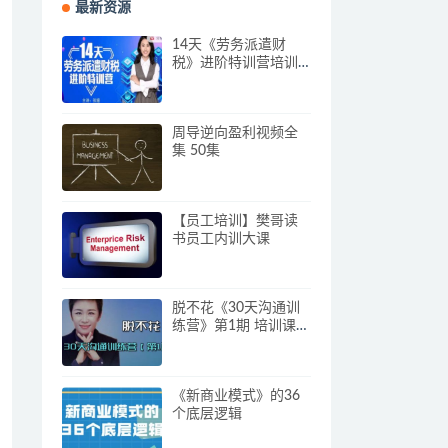
最新资源
14天《劳务派遣财
税》进阶特训营培训
视频
周导逆向盈利视频全
集 50集
【员工培训】樊哥读
书员工内训大课
脱不花《30天沟通训
练营》第1期 培训课程
视频
《新商业模式》的36
个底层逻辑