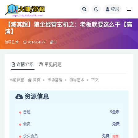
登录
全部
【臧其超】狼企经营玄机之：老板就要这么干【高
清】
领导艺术
2016-04-27
5
详情介绍
常见问题
当前位置：
首页
市场营销
领导艺术
正文
资源信息
普通
5金币
会员
免费
永久会员
免费
推荐