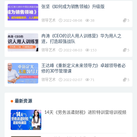
张坚《如何成为销售领袖》升级版
领导艺术
2022-08-08
38
5
冉涛《CEO的识人用人训练营》华为用人之
道，打造超强战队
领导艺术
2022-08-03
153
5
王达峰《重新定义未来领导力》卓越领导者必
修的30节管理课
领导艺术
2022-02-07
71
5
最新资源
14天《劳务派遣财税》进阶特训营培训视频