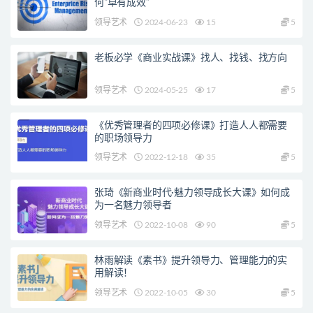
何“卓有成效”
领导艺术
2024-06-23
15
5
老板必学《商业实战课》找人、找钱、找方向
领导艺术
2024-05-25
17
5
《优秀管理者的四项必修课》打造人人都需要
的职场领导力
领导艺术
2022-12-18
35
5
张琦《新商业时代·魅力领导成长大课》如何成
为一名魅力领导者
领导艺术
2022-10-08
90
5
林雨解读《素书》提升领导力、管理能力的实
用解读！
领导艺术
2022-10-05
30
5