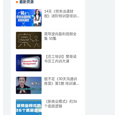
最新资源
14天《劳务派遣财
税》进阶特训营培训
视频
周导逆向盈利视频全
集 50集
【员工培训】樊哥读
书员工内训大课
脱不花《30天沟通训
练营》第1期 培训课程
视频
《新商业模式》的36
个底层逻辑