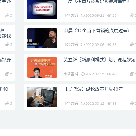
美金外
一度《招商方案系统实操班课程》
5
市场营销
2023-09-21
23
密
申晨《10个当下营销的底层逻辑》
技能课
5
市场营销
2022-09-06
33
际视野
关立新《新赢利模式》培训课程视频
5
市场营销
2022-07-25
48
40
【吴晓波】纵论改革开放40年
5
市场营销
2022-03-12
33