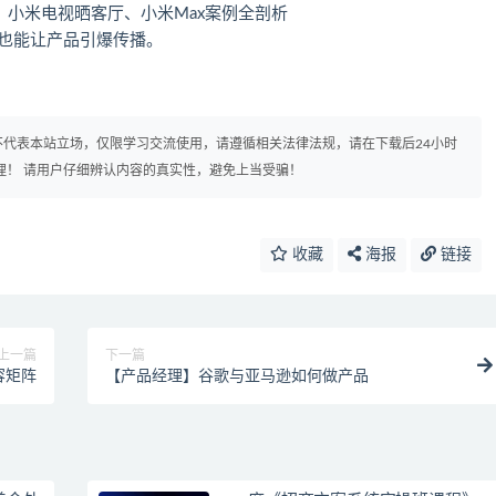
、小米电视晒客厅、小米Max案例全剖析
源也能让产品引爆传播。
代表本站立场，仅限学习交流使用，请遵循相关法律法规，请在下载后24小时
理！ 请用户仔细辨认内容的真实性，避免上当受骗！
收藏
海报
链接
上一篇
下一篇
容矩阵
【产品经理】谷歌与亚马逊如何做产品