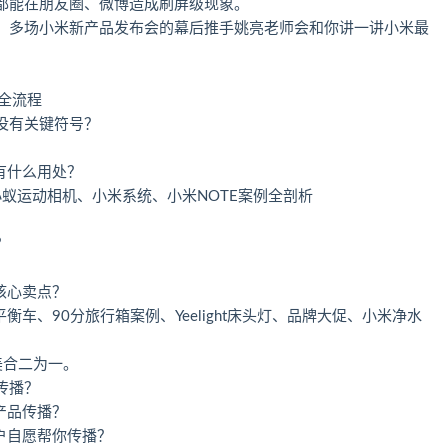
都能在朋友圈、微博造成刷屏级现象。
、多场小米新产品发布会的幕后推手姚亮老师会和你讲一讲小米最
全流程
没有关键符号？
有什么用处？
，小蚁运动相机、小米系统、小米NOTE案例全剖析
？
核心卖点？
车、90分旅行箱案例、Yeelight床头灯、品牌大促、小米净水
美合二为一。
传播？
产品传播？
户自愿帮你传播？