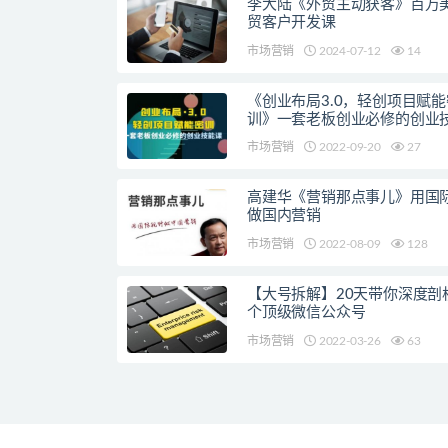
李大陆《外贸主动获客》百万
贸客户开发课
市场营销
2024-07-12
14
《创业布局3.0，轻创项目赋能
训》一套老板创业必修的创业
市场营销
2022-09-20
27
高建华《营销那点事儿》用国
做国内营销
市场营销
2022-08-09
128
【大号拆解】20天带你深度剖析
个顶级微信公众号
市场营销
2022-03-26
63