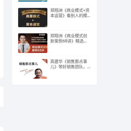
郑翔洲《商业模式+资
本运营》看别人的模
式寻找自己机会
郑翔洲《商业模式创
新案例68讲》精选
20+传统行业案例，68
种商业模式的精髓与
诀窍
高建华《销售那点事
儿》带好销售团队，
学习这门课就够了