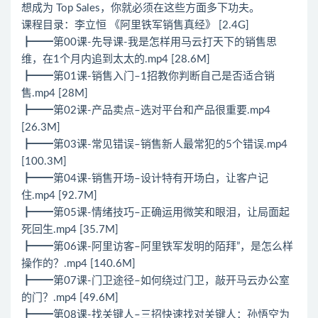
想成为 Top Sales，你就必须在这些方面多下功夫。
课程目录：李立恒 《阿里铁军销售真经》 [2.4G]
┣━━第00课-先导课-我是怎样用马云打天下的销售思
维，在1个月内追到太太的.mp4 [28.6M]
┣━━第01课-销售入门–1招教你判断自己是否适合销
售.mp4 [28M]
┣━━第02课-产品卖点–选对平台和产品很重要.mp4
[26.3M]
┣━━第03课-常见错误–销售新人最常犯的5个错误.mp4
[100.3M]
┣━━第04课-销售开场–设计特有开场白，让客户记
住.mp4 [92.7M]
┣━━第05课-情绪技巧–正确运用微笑和眼泪，让局面起
死回生.mp4 [35.7M]
┣━━第06课-阿里访客–阿里铁军发明的陌拜”，是怎么样
操作的？.mp4 [140.6M]
┣━━第07课-门卫途径–如何绕过门卫，敲开马云办公室
的门？.mp4 [49.6M]
┣━━第08课-找关键人–三招快速找对关键人：孙悟空为