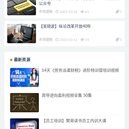
公众号
市场营销
2022-03-26
63
5
【吴晓波】纵论改革开放40年
市场营销
2022-03-12
33
5
最新资源
14天《劳务派遣财税》进阶特训营培训视频
周导逆向盈利视频全集 50集
【员工培训】樊哥读书员工内训大课