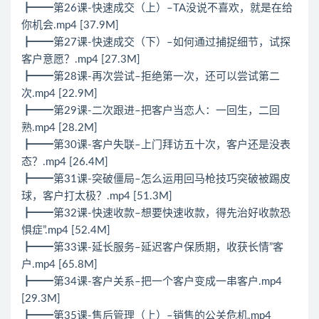
┣━━第26课-快速成交（上）–TA没说不喜欢，就是在给
你机会.mp4 [37.9M]
┣━━第27课-快速成交（下）–如何通过捕捉细节，试探
客户意愿？.mp4 [27.3M]
┣━━第28课-再次尝试–拒绝第一次，还可以尝试第二
次.mp4 [22.9M]
┣━━第29课-二次跟进–把客户当恋人：一回生，二回
熟.mp4 [28.2M]
┣━━第30课-客户失联–上门拜访五十次，客户还是没表
态？.mp4 [26.4M]
┣━━第31课-突破僵局–怎么运用回马枪技巧突破被踢皮
球，客户打太极？.mp4 [51.3M]
┣━━第32课-快速收款–想要快速收款，得先治好收款恐
惧症”.mp4 [52.4M]
┣━━第33课-延长服务–延迟客户保质期，收获长情”客
户.mp4 [65.8M]
┣━━第34课-客户关系–把一个客户变成一串客户.mp4
[29.3M]
┣━━第35课-售后管理（上）–销售的公关危机.mp4