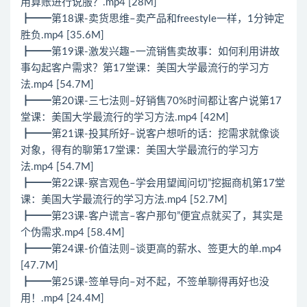
用算账进行说服？.mp4 [28M]
┣━━第18课-卖货思维–卖产品和freestyle一样，1分钟定
胜负.mp4 [35.6M]
┣━━第19课-激发兴趣–一流销售卖故事：如何利用讲故
事勾起客户需求？第17堂课：美国大学最流行的学习方
法.mp4 [54.7M]
┣━━第20课-三七法则–好销售70%时间都让客户说第17
堂课：美国大学最流行的学习方法.mp4 [42M]
┣━━第21课-投其所好–说客户想听的话：挖需求就像谈
对象，得有的聊第17堂课：美国大学最流行的学习方
法.mp4 [54.7M]
┣━━第22课-察言观色–学会用望闻问切”挖掘商机第17堂
课：美国大学最流行的学习方法.mp4 [52.7M]
┣━━第23课-客户谎言–客户那句”便宜点就买了，其实是
个伪需求.mp4 [58.4M]
┣━━第24课-价值法则–谈更高的薪水、签更大的单.mp4
[47.7M]
┣━━第25课-签单导向–对不起，不签单聊得再好也没
用！.mp4 [24.4M]