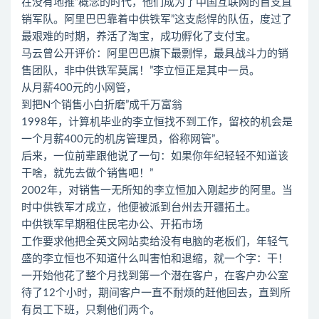
在没有地推”概念的时代，他们成为了中国互联网的首支直
销军队。阿里巴巴靠着中供铁军”这支彪悍的队伍，度过了
最艰难的时期，养活了淘宝，成功孵化了支付宝。
马云曾公开评价：阿里巴巴旗下最剽悍，最具战斗力的销
售团队，非中供铁军莫属！”李立恒正是其中一员。
从月薪400元的小网管，
到把N个销售小白折磨”成千万富翁
1998年，计算机毕业的李立恒找不到工作，留校的机会是
一个月薪400元的机房管理员，俗称网管”。
后来，一位前辈跟他说了一句：如果你年纪轻轻不知道该
干啥，就先去做个销售吧！”
2002年，对销售一无所知的李立恒加入刚起步的阿里。当
时中供铁军才成立，他便被派到台州去开疆拓土。
中供铁军早期租住民宅办公、开拓市场
工作要求他把全英文网站卖给没有电脑的老板们，年轻气
盛的李立恒也不知道什么叫害怕和退缩，就一个字：干！
一开始他花了整个月找到第一个潜在客户，在客户办公室
待了12个小时，期间客户一直不耐烦的赶他回去，直到所
有员工下班，只剩他们两个。