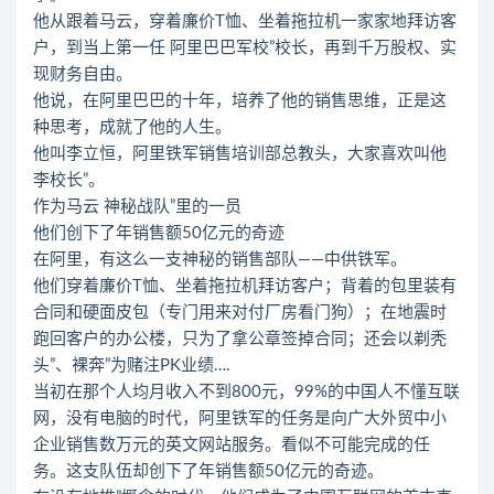
他从跟着马云，穿着廉价T恤、坐着拖拉机一家家地拜访客
户，到当上第一任 阿里巴巴军校”校长，再到千万股权、实
现财务自由。
他说，在阿里巴巴的十年，培养了他的销售思维，正是这
种思考，成就了他的人生。
他叫李立恒，阿里铁军销售培训部总教头，大家喜欢叫他
李校长”。
作为马云 神秘战队”里的一员
他们创下了年销售额50亿元的奇迹
在阿里，有这么一支神秘的销售部队——中供铁军。
他们穿着廉价T恤、坐着拖拉机拜访客户；背着的包里装有
合同和硬面皮包（专门用来对付厂房看门狗）；在地震时
跑回客户的办公楼，只为了拿公章签掉合同；还会以剃秃
头”、裸奔”为赌注PK业绩….
当初在那个人均月收入不到800元，99%的中国人不懂互联
网，没有电脑的时代，阿里铁军的任务是向广大外贸中小
企业销售数万元的英文网站服务。看似不可能完成的任
务。这支队伍却创下了年销售额50亿元的奇迹。