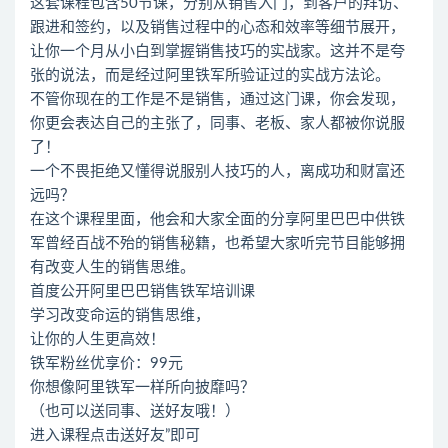
这套课程包含50节课，分别从销售入门，到客户的拜访、
跟进和签约，以及销售过程中的心态和效率等细节展开，
让你一个月从小白到掌握销售技巧的实战家。这并不是夸
张的说法，而是经过阿里铁军所验证过的实战方法论。
不管你现在的工作是不是销售，通过这门课，你会发现，
你更会表达自己的主张了，同事、老板、家人都被你说服
了！
一个不畏拒绝又懂得说服别人技巧的人，离成功和财富还
远吗？
在这个课程里面，他会和大家全面的分享阿里巴巴中供铁
军曾经百战不殆的销售秘籍，也希望大家听完节目能够拥
有改变人生的销售思维。
首度公开阿里巴巴销售铁军培训课
学习改变命运的销售思维，
让你的人生更高效！
铁军粉丝优享价：99元
你想像阿里铁军一样所向披靡吗？
（也可以送同事、送好友哦！）
进入课程点击送好友”即可