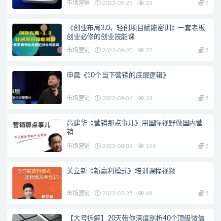
市场营销
2023-09-21
23
5
《创业布局3.0，轻创项目赋能密训》一套老板
创业必修的创业技能课
市场营销
2022-09-20
27
5
申晨《10个当下营销的底层逻辑》
市场营销
2022-09-06
33
5
高建华《营销那点事儿》用国际视野做国内营
销
市场营销
2022-08-09
128
5
关立新《新赢利模式》培训课程视频
市场营销
2022-07-25
48
5
【大号拆解】20天带你深度剖析40个顶级微信