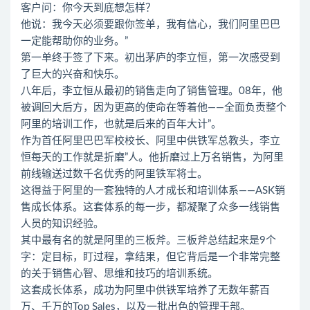
客户问：你今天到底想怎样？
他说：我今天必须要跟你签单，我有信心，我们阿里巴巴
一定能帮助你的业务。”
第一单终于签了下来。初出茅庐的李立恒，第一次感受到
了巨大的兴奋和快乐。
八年后，李立恒从最初的销售走向了销售管理。08年，他
被调回大后方，因为更高的使命在等着他——全面负责整个
阿里的培训工作，也就是后来的百年大计”。
作为首任阿里巴巴军校校长、阿里中供铁军总教头，李立
恒每天的工作就是折磨”人。他折磨过上万名销售，为阿里
前线输送过数千名优秀的阿里铁军将士。
这得益于阿里的一套独特的人才成长和培训体系——ASK销
售成长体系。这套体系的每一步，都凝聚了众多一线销售
人员的知识经验。
其中最有名的就是阿里的三板斧。三板斧总结起来是9个
字：定目标，盯过程，拿结果，但它背后是一个非常完整
的关于销售心智、思维和技巧的培训系统。
这套成长体系，成功为阿里中供铁军培养了无数年薪百
万、千万的Top Sales，以及一批出色的管理干部。