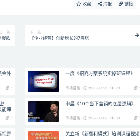
收藏
海报
链接
上一篇
下一篇
造爆款
【企业经营】创新增长的7层塔
美金外
一度《招商方案系统实操班课程》
5
市场营销
2023-09-21
23
密
申晨《10个当下营销的底层逻辑》
技能课
5
市场营销
2022-09-06
33
际视野
关立新《新赢利模式》培训课程视频