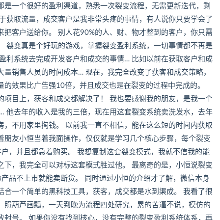
那是一个很好的盈利渠道，熟悉一次裂变流程，无需更新迭代，剩
对于获取流量，成交客户是我非常头疼的事情，有人说你只要学会了
把客户送给你。 别人花90%的人、财、物才整到的客户，你只需
本！ 裂变真是个好玩的游戏，掌握裂变盈利系统，一切事情都不再是
盈利系统去完成开发客户和成交的事情… 比如以前在获取客户和成
大量销售人员的时间成本… 现在，我完全改变了获客和成交策略，
量的效果比广告强10倍，并且成交也是在裂变的过程中完成的。
的项目上，获客和成交都解决了！ 我也要感谢我的朋友，是我一个
. 他去年的收入是我的三倍，现在用这套裂变系统卖洗发水，去年
房，不用家里掏钱。 以前我一直不相信，能在这么短的时间内获取
着朋友小恒当着我面操作，仅仅就是学习几个核心步骤，每个裂变
客户，并且都急着购买。 我想复制这套裂变模式，我就不信我的能
之下，我完全可以对标这套模式胜过他。 最离奇的是，小恒说裂变
你产品不上市就能卖断货。 同时通过小恒的介绍才了解，微信本身
结合一个简单的黑科技工具，获客，成交都是水到渠成。 我看了很
，照葫芦画瓢，一天到晚为流程四处研究，累的苦逼不说，模仿的
致封号。 如果你没有找到核心，没有完整的裂变盈利系统体系，再