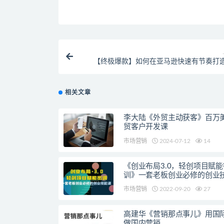
【终极爆款】如何在亚马逊快速有节奏打
相关文章
李大陆《外贸主动获客》百万
贸客户开发课
市场营销
2024-07-12
14
《创业布局3.0，轻创项目赋能
训》一套老板创业必修的创业
市场营销
2022-09-20
27
高建华《营销那点事儿》用国
做国内营销