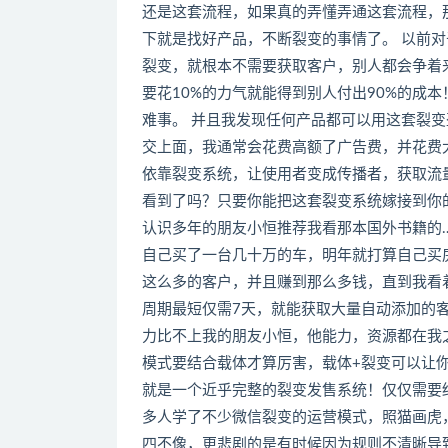
还是这套流程，如果真的弄懂弄通这套流程，
下就是找好产品，不断裂变的事情了。 以前
裂变，就根本不需要获取客户，别人都会争着来
要花10%的力气就能得到别人付出90%的成
难事。 并且我发现任何产品都可以用这套裂变
交上面，我通常会花费高额了广告费，并花费
依靠裂变系统，让使用者变成传播者，获取流
看到了吗？只要你能把这套裂变系统嫁接到你
认识多年的朋友小恒推荐我看那本国外书籍的…
自己买了一台几十万的车，明年就打算自己买
这么多的客户，并且赚到那么多钱，直到我看
周期最短仅需7天，就能获取大量自动添加的
力比不上我的朋友小恒，他能力，资源都在我
模式要结合载体才算厉害，载体+裂变可以让
就是一个近乎完整的裂变发售系统！仅仅需要
多人学了不少微信裂变的运营模式，照猫画虎
四不像，更悲剧的是有时候因为规则不清晰导