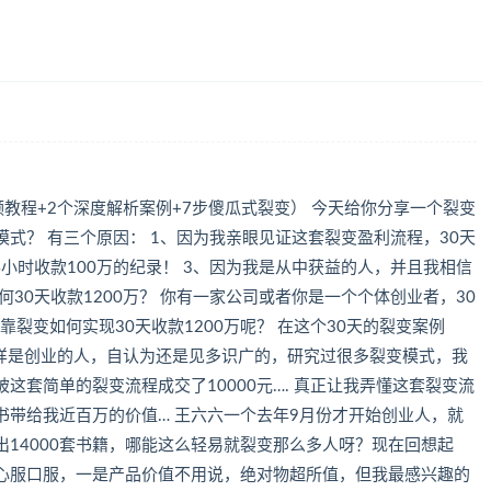
频教程+2个深度解析案例+7步傻瓜式裂变） 今天给你分享一个裂变
式？ 有三个原因： 1、因为我亲眼见证这套裂变盈利流程，30天
24小时收款100万的纪录！ 3、因为我是从中获益的人，并且我相信
30天收款1200万？ 你有一家公司或者你是一个个体创业者，30
靠裂变如何实现30天收款1200万呢？ 在这个30天的裂变案例
一样是创业的人，自认为还是见多识广的，研究过很多裂变模式，我
这套简单的裂变流程成交了10000元…. 真正让我弄懂这套裂变流
书带给我近百万的价值… 王六六一个去年9月份才开始创业人，就
出14000套书籍，哪能这么轻易就裂变那么多人呀？现在回想起
是心服口服，一是产品价值不用说，绝对物超所值，但我最感兴趣的