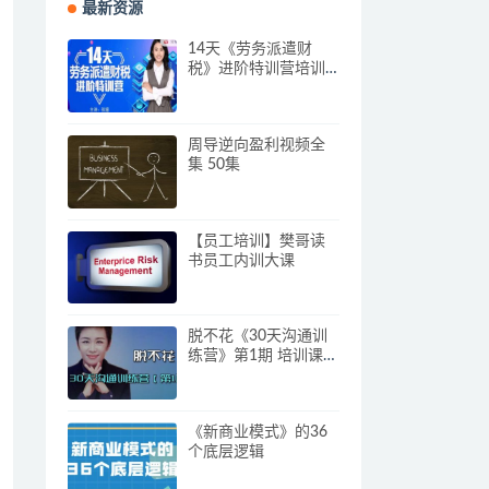
最新资源
14天《劳务派遣财
税》进阶特训营培训
视频
周导逆向盈利视频全
集 50集
【员工培训】樊哥读
书员工内训大课
脱不花《30天沟通训
练营》第1期 培训课程
视频
《新商业模式》的36
个底层逻辑