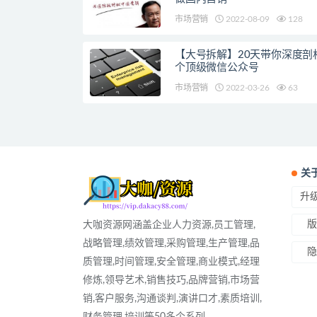
市场营销
2022-08-09
128
【大号拆解】20天带你深度剖析
个顶级微信公众号
市场营销
2022-03-26
63
关
升级
版
大咖资源网涵盖企业人力资源,员工管理,
战略管理,绩效管理,采购管理,生产管理,品
隐
质管理,时间管理,安全管理,商业模式,经理
修炼,领导艺术,销售技巧,品牌营销,市场营
销,客户服务,沟通谈判,演讲口才,素质培训,
财务管理,培训等50多个系列...