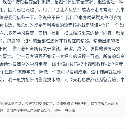
，现在你接触裂变盈利系统，虽然你还没完全掌握，但这也是一种
要用，因为已经泛滥了，用了只会让人反感！成功不走寻常路！凡事
值得我们借鉴一下。你说是不是？ 我自己本身就是裂变盈利系统
0套书籍，我总结的裂变盈利系统的流程核心就是诱饵+信任。 你如
王六六多年学习裂变，营销，社群，模式榨取出来的精华内容，都是
的，忽悠的，过时的全部过滤掉才有现在的精髓。精选出来的教
干货！ 你不必知道所有关于金钱，获客，成交，发售的事情与技
%的事实。 学一万套课程不如学一套经典的课程一百遍，所有的裂变
会给你最简单的学习步骤：18个核心技巧+7个视频教程+2个深度
要两个星期你就能学完，照做，你就可以看到成果，这个结果就是你
交。 我一度抗拒所谓裂变技术的，到今天我也依然认为裂变培训中
代表本站立场，仅限学习交流使用，请遵循相关法律法规，请在下载后24小时
理！ 请用户仔细辨认内容的真实性，避免上当受骗！