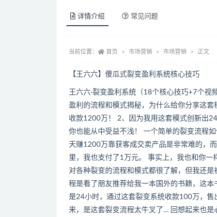
详情介绍
常见问题
当前位置：
首页
市场营销
市场营销
正文
【王六六】傻瓜式裂变盈利系统核心技巧
王六六·裂变盈利系统（18个核心技巧+7个视
盈利的流程和模式揭秘，为什么给你分享这套模
收款1200万！ 2、因为我用这套模式创新出
你也能从中受益不浅！ 一个简单的裂变流程如何
天赚1200万靠获客成交卖产品是非常难的，而
里，我也支付了1万元。 事实上，我也和你
对各种裂变的流程和模式都很了解，但我还是被
程是看了朋友推荐给我一本国外的书籍，这本
是24小时，通过这套裂变系统收款100万，售
来，是这套裂变流程太牛叉了… 回想起来也