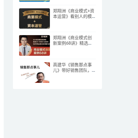
郑翔洲《商业模式+资
本运营》看别人的模
式寻找自己机会
郑翔洲《商业模式创
新案例68讲》精选
20+传统行业案例，68
种商业模式的精髓与
诀窍
高建华《销售那点事
儿》带好销售团队，
学习这门课就够了