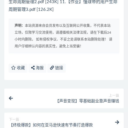
生命周期管理2.pdf [243K] 11.【作业】懂球帝的用户生命
周期管理3.pdf [126.2K]
声明：
本站资源来自会员发布以及互联网公开收集，不代表本站
立场，仅限学习交流使用，请遵循相关法律法规，请在下载后24
小时内删除。 如有侵权争议、不妥之处请联系本站删除处理！ 请
用户仔细辨认内容的真实性，避免上当受骗！
收藏
海报
链接
上一篇
【声音变现】零基础副业靠声音赚钱
下一篇
【终极爆款】如何在亚马逊快速有节奏打造爆款