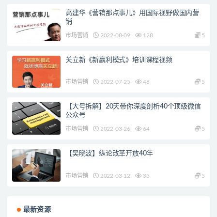
高建华《营销那点事儿》用国际视野做国内营
销
市场营销
2022-08-09
128
5
关立新《新赢利模式》培训课程视频
市场营销
2022-07-25
48
5
【大号拆解】20天带你深度剖析40个顶级微信
公众号
市场营销
2022-03-26
64
5
【吴晓波】纵论改革开放40年
市场营销
2022-03-12
33
5
最新资源