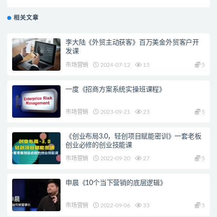
相关文章
李大陆《外贸主动获客》百万美金外贸客户开
发课
市场营销
2024-07-12
15
5
一度《招商方案系统实操班课程》
市场营销
2023-09-21
23
5
《创业布局3.0，轻创项目赋能密训》一套老板
创业必修的创业技能课
市场营销
2022-09-20
27
5
申晨《10个当下营销的底层逻辑》
市场营销
2022-09-06
33
5