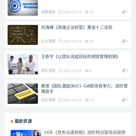
战略管理
2024-05-26
20
5
刘海峰《高维企业经营》黄金十二法则
企业管理
2024-05-26
18
5
王新宇《让团队完成目标的绩效管理机制》
团队管理
2024-05-24
8
5
黄景《团队激励36计》Get职场竞争力，进阶管
理高手
团队管理
2024-04-23
23
5
最新资源
14天《劳务派遣财税》进阶特训营培训视频