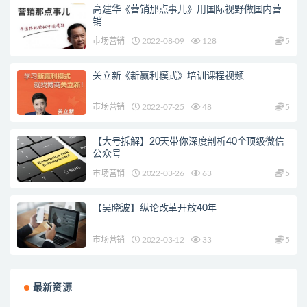
高建华《营销那点事儿》用国际视野做国内营
销
市场营销
2022-08-09
128
5
关立新《新赢利模式》培训课程视频
市场营销
2022-07-25
48
5
【大号拆解】20天带你深度剖析40个顶级微信
公众号
市场营销
2022-03-26
63
5
【吴晓波】纵论改革开放40年
市场营销
2022-03-12
33
5
最新资源