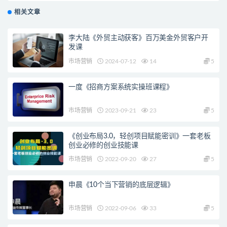
相关文章
李大陆《外贸主动获客》百万美金外贸客户开
发课
市场营销
2024-07-12
14
5
一度《招商方案系统实操班课程》
市场营销
2023-09-21
23
5
《创业布局3.0，轻创项目赋能密训》一套老板
创业必修的创业技能课
市场营销
2022-09-20
27
5
申晨《10个当下营销的底层逻辑》
市场营销
2022-09-06
33
5