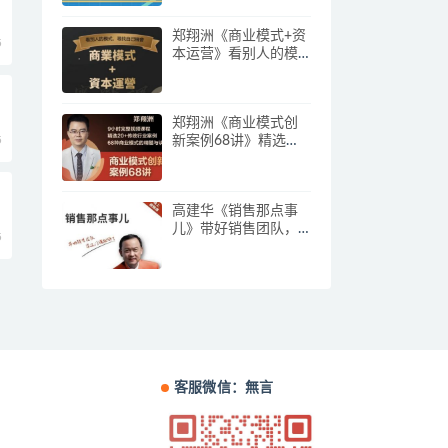
郑翔洲《商业模式+资
5
本运营》看别人的模
式寻找自己机会
郑翔洲《商业模式创
5
新案例68讲》精选
20+传统行业案例，68
种商业模式的精髓与
诀窍
高建华《销售那点事
儿》带好销售团队，
5
学习这门课就够了
客服微信：無言