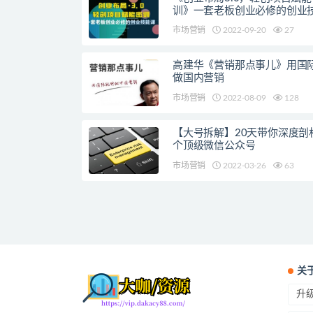
训》一套老板创业必修的创业
市场营销
2022-09-20
27
高建华《营销那点事儿》用国
做国内营销
市场营销
2022-08-09
128
【大号拆解】20天带你深度剖析
个顶级微信公众号
市场营销
2022-03-26
63
关
升级