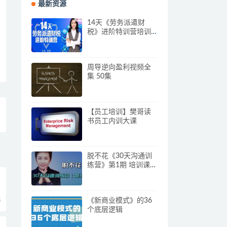
最新资源
14天《劳务派遣财
税》进阶特训营培训
视频
周导逆向盈利视频全
集 50集
【员工培训】樊哥读
书员工内训大课
脱不花《30天沟通训
练营》第1期 培训课程
视频
5
《新商业模式》的36
个底层逻辑