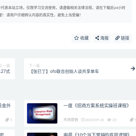
代表本站立场，仅限学习交流使用，请遵循相关法律法规，请在下载后24小时
理！ 请用户仔细辨认内容的真实性，避免上当受骗！
收藏
海报
链接
上一篇
下一篇
27式
【张巳丁】ofo联合创始人谈共享单车
美金外
一度《招商方案系统实操班课程》
5
市场营销
2023-09-21
23
密
申晨《10个当下营销的底层逻辑》