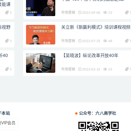
技能课
5
市场营销
2022-09-06
33
际视野
关立新《新赢利模式》培训课程视频
5
市场营销
2022-07-25
48
40
【吴晓波】纵论改革开放40年
5
市场营销
2022-03-12
33
于本站
公众号：六八商学社
VIP会员