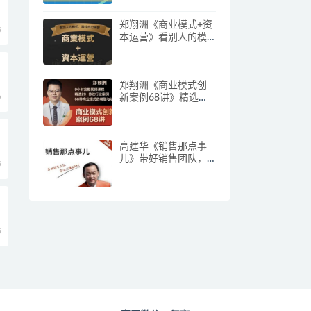
郑翔洲《商业模式+资
5
本运营》看别人的模
式寻找自己机会
郑翔洲《商业模式创
5
新案例68讲》精选
20+传统行业案例，68
种商业模式的精髓与
诀窍
高建华《销售那点事
儿》带好销售团队，
5
学习这门课就够了
5