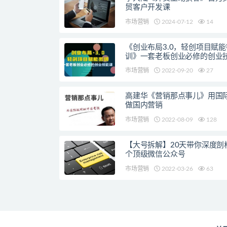
贸客户开发课
市场营销
2024-07-12
14
《创业布局3.0，轻创项目赋能
训》一套老板创业必修的创业
市场营销
2022-09-20
27
高建华《营销那点事儿》用国
做国内营销
市场营销
2022-08-09
128
【大号拆解】20天带你深度剖析
个顶级微信公众号
市场营销
2022-03-26
63