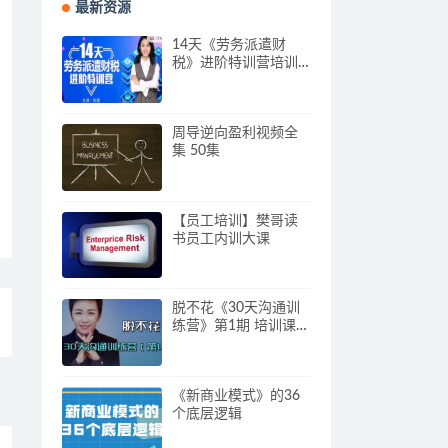
最新资源
14天《劳务派遣财
税》进阶特训营培训
视频
周导逆向盈利视频全
集 50集
【员工培训】樊哥读
书员工内训大课
脱不花《30天沟通训
练营》第1期 培训课程
视频
《新商业模式》的36
个底层逻辑