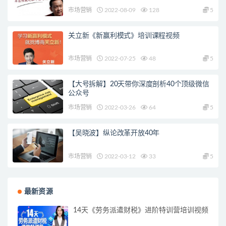
市场营销
2022-08-09
128
5
关立新《新赢利模式》培训课程视频
市场营销
2022-07-25
48
5
【大号拆解】20天带你深度剖析40个顶级微信
公众号
市场营销
2022-03-26
64
5
【吴晓波】纵论改革开放40年
市场营销
2022-03-12
33
5
最新资源
14天《劳务派遣财税》进阶特训营培训视频