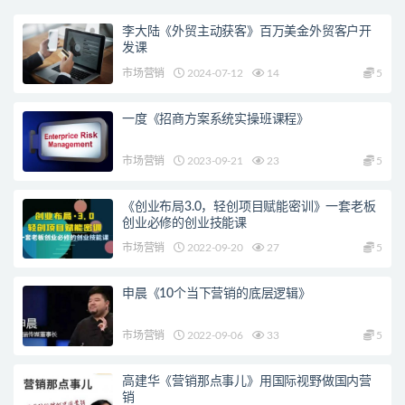
李大陆《外贸主动获客》百万美金外贸客户开
发课
市场营销
2024-07-12
14
5
一度《招商方案系统实操班课程》
市场营销
2023-09-21
23
5
《创业布局3.0，轻创项目赋能密训》一套老板
创业必修的创业技能课
市场营销
2022-09-20
27
5
申晨《10个当下营销的底层逻辑》
市场营销
2022-09-06
33
5
高建华《营销那点事儿》用国际视野做国内营
销