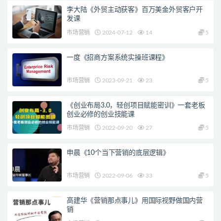
李大陆《外贸主动获客》百万美金外贸客户开
发课
市场营销
2024-07-12
14
5
一度《招商方案系统实操班课程》
市场营销
2023-09-21
23
5
《创业布局3.0，轻创项目赋能密训》一套老板
创业必修的创业技能课
市场营销
2022-09-20
27
5
申晨《10个当下营销的底层逻辑》
市场营销
2022-09-06
33
5
高建华《营销那点事儿》用国际视野做国内营
销