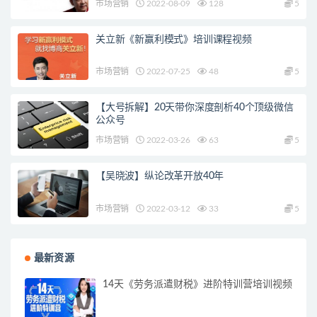
市场营销
2022-08-09
128
5
关立新《新赢利模式》培训课程视频
市场营销
2022-07-25
48
5
【大号拆解】20天带你深度剖析40个顶级微信
公众号
市场营销
2022-03-26
63
5
【吴晓波】纵论改革开放40年
市场营销
2022-03-12
33
5
最新资源
14天《劳务派遣财税》进阶特训营培训视频