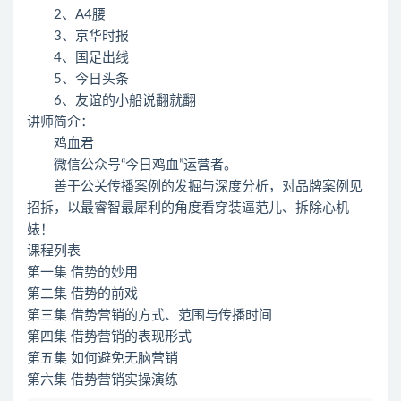
2、A4腰
3、京华时报
4、国足出线
5、今日头条
6、友谊的小船说翻就翻
讲师简介：
鸡血君
微信公众号“今日鸡血”运营者。
善于公关传播案例的发掘与深度分析，对品牌案例见
招拆，以最睿智最犀利的角度看穿装逼范儿、拆除心机
婊！
课程列表
第一集 借势的妙用
第二集 借势的前戏
第三集 借势营销的方式、范围与传播时间
第四集 借势营销的表现形式
第五集 如何避免无脑营销
第六集 借势营销实操演练