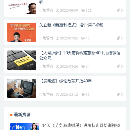
销
市场营销
2022-08-09
128
5
关立新《新赢利模式》培训课程视频
市场营销
2022-07-25
48
5
【大号拆解】20天带你深度剖析40个顶级微信
公众号
市场营销
2022-03-26
64
5
【吴晓波】纵论改革开放40年
市场营销
2022-03-12
33
5
最新资源
14天《劳务派遣财税》进阶特训营培训视频