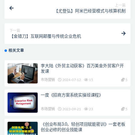
上一篇
【尤登弘】阿米巴经营模式与核算机制
下一篇
【金错刀】互联网颠覆与传统企业危机
相关文章
李大陆《外贸主动获客》百万美金外贸客户开
发课
市场营销
2024-07-12
15
5
一度《招商方案系统实操班课程》
市场营销
2023-09-21
23
5
《创业布局3.0，轻创项目赋能密训》一套老板
创业必修的创业技能课