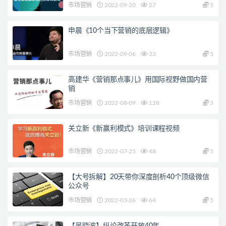
市场营销
2022-09-20
27
5
申晨《10个当下营销的底层逻辑》
市场营销
2022-09-06
33
5
高建华《营销那点事儿》用国际视野做国内营
销
市场营销
2022-08-09
128
5
关立新《新赢利模式》培训课程视频
市场营销
2022-07-25
48
5
【大号拆解】20天带你深度剖析40个顶级微信
公众号
市场营销
2022-03-26
64
5
【吴晓波】纵论改革开放40年