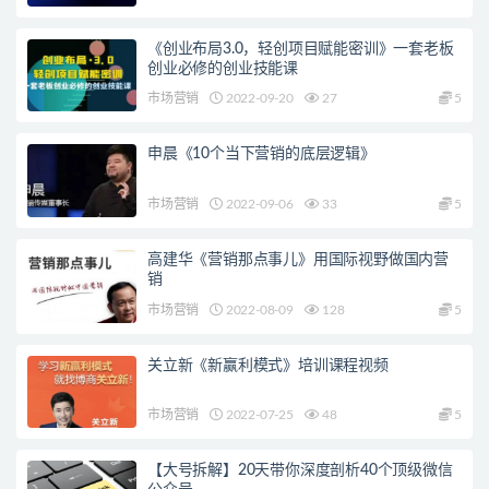
《创业布局3.0，轻创项目赋能密训》一套老板
创业必修的创业技能课
市场营销
2022-09-20
27
5
申晨《10个当下营销的底层逻辑》
市场营销
2022-09-06
33
5
高建华《营销那点事儿》用国际视野做国内营
销
市场营销
2022-08-09
128
5
关立新《新赢利模式》培训课程视频
市场营销
2022-07-25
48
5
【大号拆解】20天带你深度剖析40个顶级微信