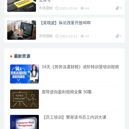
公众号
市场营销
2022-03-26
64
5
【吴晓波】纵论改革开放40年
市场营销
2022-03-12
33
5
最新资源
14天《劳务派遣财税》进阶特训营培训视频
周导逆向盈利视频全集 50集
【员工培训】樊哥读书员工内训大课