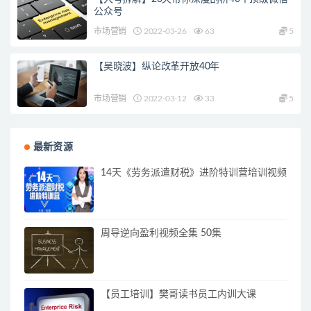
公众号
市场营销
2022-03-26
63
5
【吴晓波】纵论改革开放40年
市场营销
2022-03-12
33
5
最新资源
14天《劳务派遣财税》进阶特训营培训视频
周导逆向盈利视频全集 50集
【员工培训】樊哥读书员工内训大课