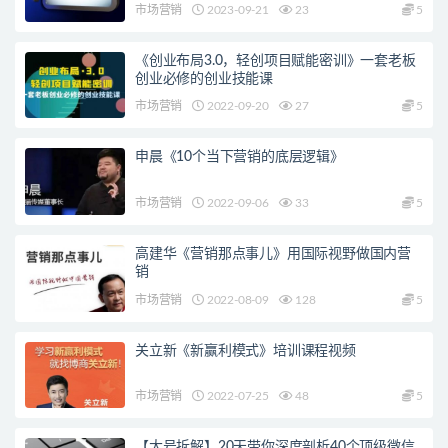
市场营销
2023-09-21
23
5
《创业布局3.0，轻创项目赋能密训》一套老板
创业必修的创业技能课
市场营销
2022-09-20
27
5
申晨《10个当下营销的底层逻辑》
市场营销
2022-09-06
33
5
高建华《营销那点事儿》用国际视野做国内营
销
市场营销
2022-08-09
128
5
关立新《新赢利模式》培训课程视频
市场营销
2022-07-25
48
5
【大号拆解】20天带你深度剖析40个顶级微信