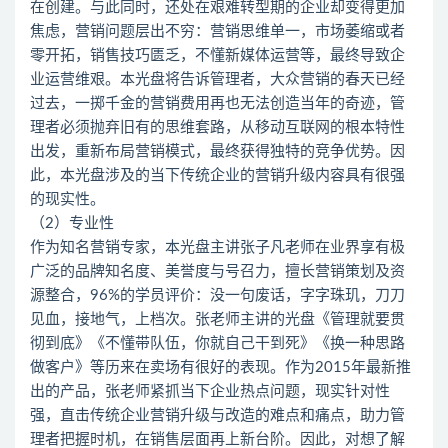
在创建。与此同时，还处在艰难转型期的企业却变得更加
焦虑，营销问题层出不穷：营销思维单一，市场萎缩或者
零开拓，销售技巧匮乏，不懂新媒体运营等，最终导致企
业运营维艰。本光盘将告诉管理者，大众营销的春天已经
过去，一掷千金的营销费用再也无法创造当年的奇迹，管
理者必须抛弃旧有的思维套路，从移动互联网的根本特性
出发，重新布局营销模式，最终获得独特的竞争优势。因
此，本光盘涉及的当下传统企业的营销升级内容具有很强
的现实性。
（2）专业性
作为知名营销专家，本光盘主讲张子凡老师在业界享有极
广泛的品牌知名度、美誉度与号召力，擅长营销策划及资
源整合，96%的学员评价：没一句废话，字字珠玑，刀刀
见血，接地气，上档次。张老师主讲的光盘《管理就要贯
彻到底》《不懂带队伍，你就自己干到死》《换一种思路
做客户》等历来在卖场有很好的表现。作为2015年最新推
出的产品，张老师紧抓当下企业热点问题，现实针对性
强，直击传统企业营销升级与改造的难点和痛点，助力管
理者把握时机，在销售层面再上新台阶。因此，对想了解