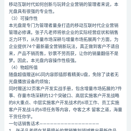
移动互联时代如何创新与玩转企业营销的管理者来说，本
光盘具有很强的专业性。
（3）可操作性
本光盘是专门为管理者量身打造的移动互联时代企业营销
管理必修课。张子凡老师将依企业的实际经营症状和销售
乏力环节，从存量市场深耕与增量市场拓展两个方面，为
企业提供74个最新最全营销新玩法，真正做到客户不请自
来，产品不销而售，钞票不劳而获，让你的销量翻倍不是
梦。因此，本光盘内容操作性极强。
（4）物超所值
随盘超值赠送8G同内容即插即看精美U盘，免除了读者无
光盘播放设备的烦恼；
同时赠送32页客户开发实战手册，包含增量市场拓展的7件
事、存量市场深耕的12个突破口、高层实施客户开发战略
的8大重点、中层实施客户开发战术的6项工作、员工实施
客户开发战斗的6项任务等内容，夺客之术 留客之道，海量
干货任你学。
一句话销售话术—————————————————
1、张子凡老师在其最擅长的营销策划领域推出最新作品，