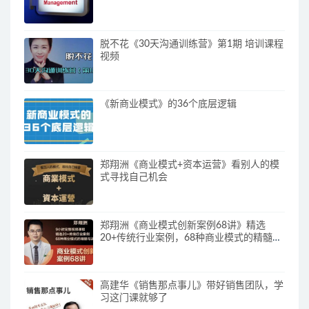
脱不花《30天沟通训练营》第1期 培训课程
视频
《新商业模式》的36个底层逻辑
郑翔洲《商业模式+资本运营》看别人的模
式寻找自己机会
郑翔洲《商业模式创新案例68讲》精选
20+传统行业案例，68种商业模式的精髓与
诀窍
高建华《销售那点事儿》带好销售团队，学
习这门课就够了