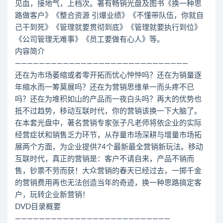
见血，接地气，上档次。著有畅销光盘及图书《换一种思
路做客户》《整合资源 引爆业绩》《不懂带队伍，你就自
己干到死》《管理就要贯彻到底》《管理就要执行到位》
《公司管理无难事》《员工要做有心人》等。
内容简介
—————————————————————————————
还在为市场萎缩或者零开拓而忧心忡忡吗？还在为销量逐
年缩水而一筹莫展吗？还在为营销思维单一而头疼不已
吗？还在为堆积如山的产品而一夜白头吗？再大的优势也
抵不过趋势，移动互联时代，你的营销该换一下大脑了。
在本套光盘中，著名营销专家张子凡老师将依企业的实际
经营症状和销售乏力环节，从存量市场深耕与增量市场拓
展两个方面，为企业提供74个最新最全营销新玩法。移动
互联时代，真正的营销是：客户不请自来，产品不销而
售，钞票不劳而获！大众营销的春天已经过去，一掷千金
的营销费用再也无法创造当年的奇迹，换一种思路搞定客
户，玩转企业新营销！
DVD目录概要
——————————————————————————