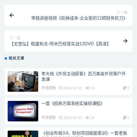
上一篇
李践讲座视频《砍掉成本-企业家的12把财务砍刀》
下一篇
【尤登弘】稻盛和夫-阿米巴经营实战12DVD【高清】
相关文章
李大陆《外贸主动获客》百万美金外贸客户开
发课
市场营销
2024-07-12
14
5
一度《招商方案系统实操班课程》
市场营销
2023-09-21
23
5
《创业布局3.0，轻创项目赋能密训》一套老板