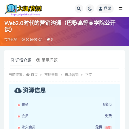
登录
全部
Web2.0时代的营销沟通（巴黎高等商学院公开
课）
市场营销
2016-05-24
5
详情介绍
常见问题
当前位置：
首页
市场营销
市场营销
正文
资源信息
普通
5金币
会员
免费
永久会员
免费
推荐