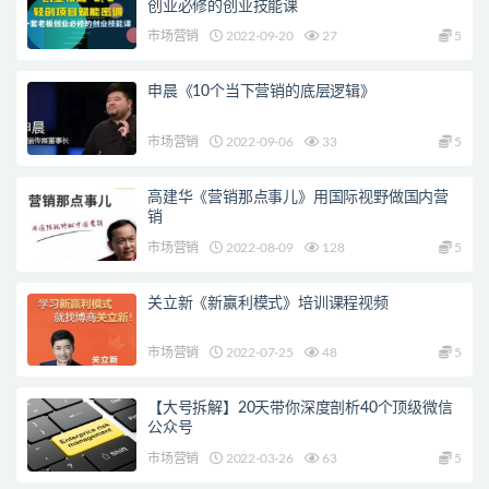
创业必修的创业技能课
市场营销
2022-09-20
27
5
申晨《10个当下营销的底层逻辑》
市场营销
2022-09-06
33
5
高建华《营销那点事儿》用国际视野做国内营
销
市场营销
2022-08-09
128
5
关立新《新赢利模式》培训课程视频
市场营销
2022-07-25
48
5
【大号拆解】20天带你深度剖析40个顶级微信
公众号
市场营销
2022-03-26
63
5