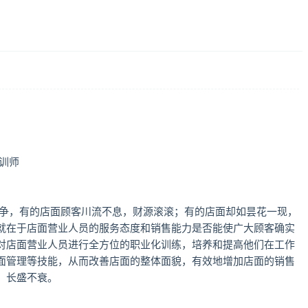
训师
竞争，有的店面顾客川流不息，财源滚滚；有的店面却如昙花一现，
就在于店面营业人员的服务态度和销售能力是否能使广大顾客确实
对店面营业人员进行全方位的职业化训练，培养和提高他们在工作
面管理等技能，从而改善店面的整体面貌，有效地增加店面的销售
、长盛不衰。