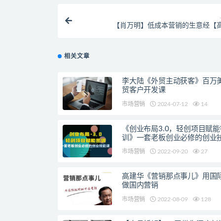
【肖万明】低成本营销的生意经【
相关文章
李大陆《外贸主动获客》百万
贸客户开发课
市场营销
2024-07-12
14
《创业布局3.0，轻创项目赋能
训》一套老板创业必修的创业
市场营销
2022-09-20
27
高建华《营销那点事儿》用国
做国内营销
市场营销
2022-08-09
128