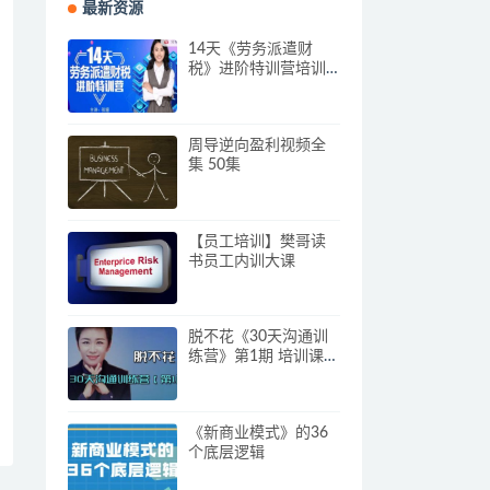
最新资源
14天《劳务派遣财
税》进阶特训营培训
视频
周导逆向盈利视频全
集 50集
【员工培训】樊哥读
书员工内训大课
脱不花《30天沟通训
练营》第1期 培训课程
视频
《新商业模式》的36
个底层逻辑