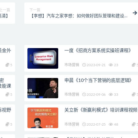
上一篇
下一篇
高清】
【李想】汽车之家李想：如何做好团队管理和建设
【高清】
美金外
一度《招商方案系统实操班课程》
5
市场营销
2023-09-21
23
密
申晨《10个当下营销的底层逻辑》
技能课
5
市场营销
2022-09-06
33
际视野
关立新《新赢利模式》培训课程视频
5
市场营销
2022-07-25
48