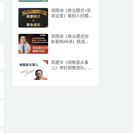
郑翔洲《商业模式+资
本运营》看别人的模
式寻找自己机会
郑翔洲《商业模式创
新案例68讲》精选
20+传统行业案例，68
种商业模式的精髓与
诀窍
高建华《销售那点事
5
儿》带好销售团队，
学习这门课就够了
5
5