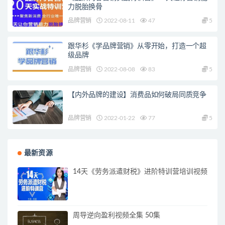
力脱胎换骨
品牌营销
2022-08-11
47
5
跟华杉《学品牌营销》从零开始，打造一个超
级品牌
品牌营销
2022-08-08
83
5
【内外品牌的建设】消费品如何破局同质竞争
品牌营销
2022-01-22
77
5
最新资源
14天《劳务派遣财税》进阶特训营培训视频
周导逆向盈利视频全集 50集