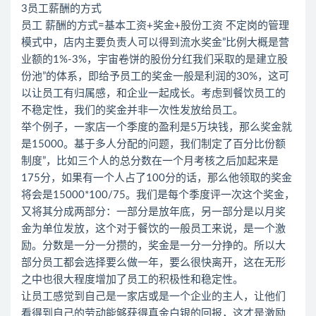
3员工薪酬的方式
员工 薪酬的方式=基本工资+奖金+股份工资 不定岗的管理
模式中，店内主要负责人可以得到流水奖金”比例大概是营
业额的1%-3%，宇宙卷饼的股份分红我们采取的是建立股
份池”的体系，即给予员工的奖金一般是利润的30%，这可
以让员工有归属感，和企业一起成长。考虑到餐饮员工的
不稳定性，我们的奖金并非一次性发放给员工。
举个例子，一家店一个季度的盈利是5万块钱，那么奖金就
是15000。基于多人分配的问题，我们制定了百分比份额
制度”，比如三个人的总分数在一个月考核之后加起来是
175分，如果有一个人占了100分的话，那么他领取的奖金
将会是15000*100/75。我们是每个季度评一次这个奖金，
又将其分成两部分：一部分是放年底，另一部分是以月奖
金为单位发放，这个对于餐饮的一般员工来说，是一个激
励。分数是一分一分攒的，奖金是一分一分挣的。所以大
部分员工都会选择要么做一年，要么很快离开，这在无形
之中也很大程度增加了员工的积极性和稳定性。
让员工感觉到自己是一家店或是一个企业的主人，让他们
看得到自己的劳动能够获得真金白银的回报，这才是激励