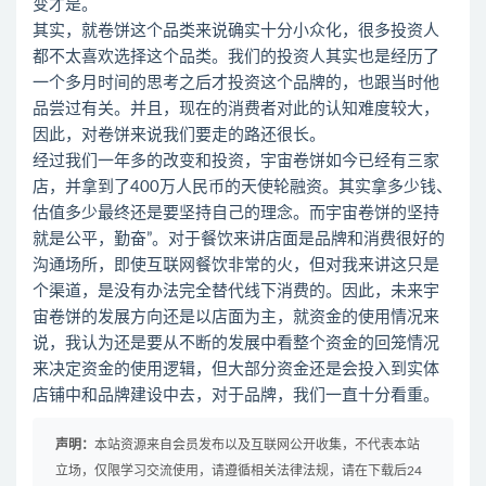
变才是。
其实，就卷饼这个品类来说确实十分小众化，很多投资人
都不太喜欢选择这个品类。我们的投资人其实也是经历了
一个多月时间的思考之后才投资这个品牌的，也跟当时他
品尝过有关。并且，现在的消费者对此的认知难度较大，
因此，对卷饼来说我们要走的路还很长。
经过我们一年多的改变和投资，宇宙卷饼如今已经有三家
店，并拿到了400万人民币的天使轮融资。其实拿多少钱、
估值多少最终还是要坚持自己的理念。而宇宙卷饼的坚持
就是公平，勤奋”。对于餐饮来讲店面是品牌和消费很好的
沟通场所，即使互联网餐饮非常的火，但对我来讲这只是
个渠道，是没有办法完全替代线下消费的。因此，未来宇
宙卷饼的发展方向还是以店面为主，就资金的使用情况来
说，我认为还是要从不断的发展中看整个资金的回笼情况
来决定资金的使用逻辑，但大部分资金还是会投入到实体
店铺中和品牌建设中去，对于品牌，我们一直十分看重。
声明：
本站资源来自会员发布以及互联网公开收集，不代表本站
立场，仅限学习交流使用，请遵循相关法律法规，请在下载后24