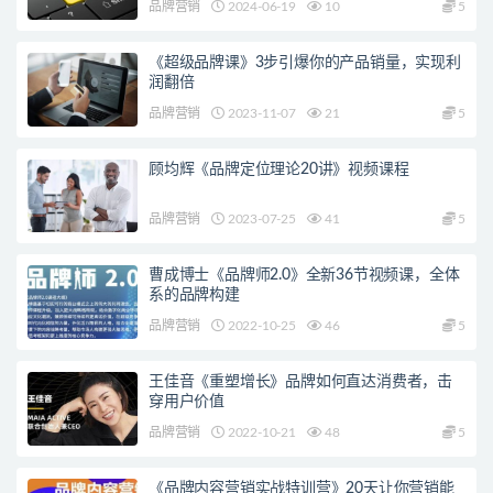
品牌营销
2024-06-19
10
5
《超级品牌课》3步引爆你的产品销量，实现利
润翻倍
品牌营销
2023-11-07
21
5
顾均辉《品牌定位理论20讲》视频课程
品牌营销
2023-07-25
41
5
曹成博士《品牌师2.0》全新36节视频课，全体
系的品牌构建
品牌营销
2022-10-25
46
5
王佳音《重塑增长》品牌如何直达消费者，击
穿用户价值
品牌营销
2022-10-21
48
5
《品牌内容营销实战特训营》20天让你营销能