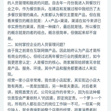
的人员管理和融资的问题。自去年一月份我进入到餐饮行
业之中，作为餐饮新兵，在建店和发展过程中我经历了太
多餐饮管理的痛点。大家都认为餐饮主要是产品，但在我
看来餐饮的概念就是：人+产品+渠道，渠道在如今来讲已
非实质性的渠道，而是一种媒介，最后就是钱，所以餐饮
的概念就是四者的组合。概念很简单，但做起来却不容
易。
二、如何掌控企业的人员管理问题？
由于我之前是在互联网做产品，因此始终认为产品才是所
有商业的核心，但经过这两年餐饮行业的摸爬滚打，如今
我更愿意认定：人是餐饮的核心。商家展现给顾客无非就
是产品、服务、环境，其中产品和服务都要通过人来实
现。
经营一家小店非常难，我也是小店起家，其实街边小店大
致有两类，一类是加盟店，另一种是夫妻店。对后者来
讲，按照直营方式、公司化运作的非常少，因为在这种餐
饮类型会严重依附人”的因素，即定岗定责。一个萝卜一个
坑，所有的人都在自己的岗位工作缺一不可，一但某一岗
位缺人，就会直接影响整个店面的经营，损害消费者利