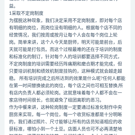
益。
1采取不定岗制度
为摆脱这种现象，我们决定采用不定岗制度，即对每个店
有明细的岗位，而岗位没有明细的人。根据每个店不同的
经营情况，我们按周或按月让每个人会在每个岗位上轮
岗。简单来讲，这个人今天是厨师，明天可能是前台，后
天就可能是打包员。而这个过程最难的还在于培训的制度
和标准化的制订，针对每个人的培训都要选择不同方式，
不定岗制度的培训需要经历阵痛期和磨合期才能完成，但
只要培训机制和绩效机制是挂钩的，这种模式就会越走越
稳。 所有培训完成之后所达到的效果是什么呢?任何人都能
在第一时间替换彼此的岗位，每个店之间也可相互替换,所
有店内负责人都必须轮岗。这就意味着每个人都不会在一
家店待时间很长，也就避免了组团离职的恶习。
作为中餐来讲，这种轮岗制度一定要通过标准化制作中央
厨房来实现，每一个岗位，每一个收货标准都是十分明晰
的，我们通过照片、尺寸能够让所有的店员知道相应的收
获标准，哪怕小到一个土豆。店面人员也可不必再清楚地