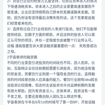
2）对自己企业的经营方式要坚持，切忌在资本进入的情况
下快速消耗资本。资本进入之后的企业是要高速发展而不
是变速，企业应坚持按照自己原本的发展道路来发展。否
则，因为你没有坚持最后决策失败的话，这个苦果是由我
们经营者来吃的。
3）选择有过自己行业经验的人来进行投资。他们不仅能够
提供经验、拉圈子方面的帮助，并且这样的投资人可以真
正认可你的项目，并在一定程度也会被整个行业所认可。
这幅 漫画我要告诉大家谈融资最重要的一点： 失败是成功
之母。
2宇宙卷饼的融资路
不同的行业类型引进投资的时间段也不同，因人而异。比
如，互联网企业往往前期就需要引进投资，因为他没有强
的现金流，而餐饮行业则是一个强现金流的行业。选择融
资的时间段是创始人应具备的能力，餐饮行业刚有idea就去
谈投资比较困难，但这时去谈投资也许对品牌前期的发展
有很大帮助，因为有资金注入。总体来讲，投资没有一成
不变之规，主要还是看创始人团队怎么想这件事。
宇宙卷饼在今年在8月16的时候写了第一份BP，开始谈融