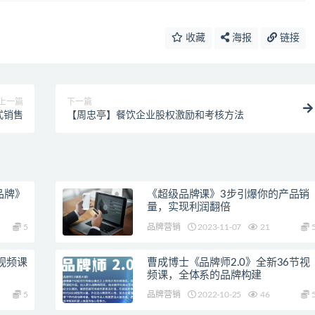
收藏
海报
链接
上一篇
下一篇
式销售
【周忠亭】餐饮企业股权激励和考核方法
品牌》
《超级品牌课》3步引爆你的产品销
量，实现利润翻倍
5
品牌营销
2023-11-07
21
视频课
曹成博士《品牌师2.0》全新36节视
频课，全体系的品牌构建
5
品牌营销
2022-10-25
46