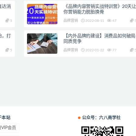
直达消
《品牌内容营销实战特训营》20天
你营销能力脱胎换骨
5
品牌营销
2022-08-11
47
始，打
【内外品牌的建设】消费品如何破局
同质竞争
5
品牌营销
2022-01-22
77
于本站
公众号：六八商学社
VIP会员