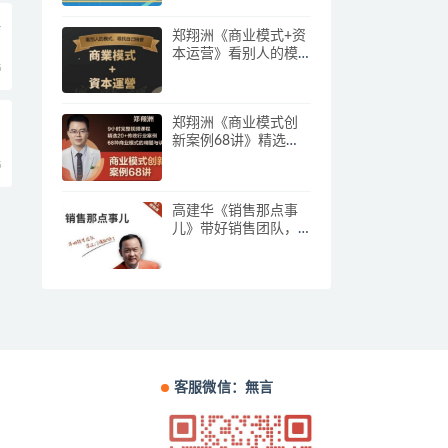
让
郑翔洲《商业模式+资
本运营》看别人的模
5
式寻找自己机会
郑翔洲《商业模式创
新案例68讲》精选
20+传统行业案例，68
5
种商业模式的精髓与
诀窍
高建华《销售那点事
儿》带好销售团队，
学习这门课就够了
客服微信：無言