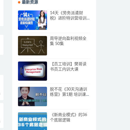
最新资源
14天《劳务派遣财
税》进阶特训营培训
视频
周导逆向盈利视频全
集 50集
【员工培训】樊哥读
书员工内训大课
脱不花《30天沟通训
5
练营》第1期 培训课程
视频
《新商业模式》的36
个底层逻辑
5