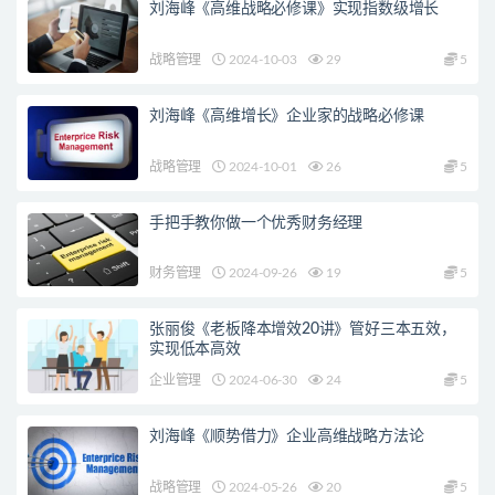
刘海峰《高维战略必修课》实现指数级增长
战略管理
2024-10-03
29
5
刘海峰《高维增长》企业家的战略必修课
战略管理
2024-10-01
26
5
手把手教你做一个优秀财务经理
财务管理
2024-09-26
19
5
张丽俊《老板降本增效20讲》管好三本五效，
实现低本高效
企业管理
2024-06-30
24
5
刘海峰《顺势借力》企业高维战略方法论
战略管理
2024-05-26
20
5