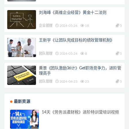
刘海峰《高维企业经营》黄金十二法则
企业管理
2024-05-26
18
5
王新宇《让团队完成目标的绩效管理机制》
团队管理
2024-05-24
8
5
黄景《团队激励36计》Get职场竞争力，进阶管
理高手
团队管理
2024-04-23
23
5
最新资源
14天《劳务派遣财税》进阶特训营培训视频