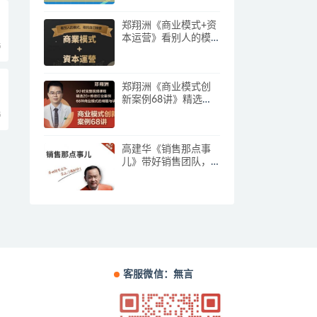
郑翔洲《商业模式+资
本运营》看别人的模
5
式寻找自己机会
郑翔洲《商业模式创
新案例68讲》精选
20+传统行业案例，68
5
种商业模式的精髓与
诀窍
高建华《销售那点事
儿》带好销售团队，
学习这门课就够了
客服微信：無言