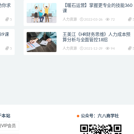
助你求
【暖石运营】掌握更专业的技能360
课
5
人力资源
2022-03-26
72
89课
王美江《HR财务思维》人力成本预
算分析与全面管控18招
5
人力资源
2021-12-29
94
于本站
公众号：六八商学社
VIP会员