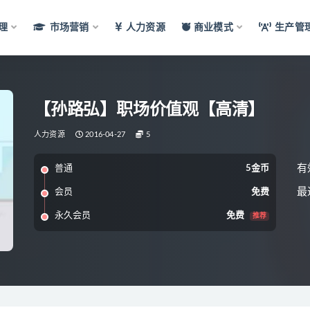
理
市场营销
人力资源
商业模式
生产管
【孙路弘】职场价值观【高清】
人力资源
2016-04-27
5
有
普通
5金币
最
会员
免费
永久会员
免费
推荐