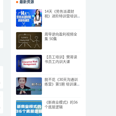
最新资源
14天《劳务派遣财
税》进阶特训营培训
视频
周导逆向盈利视频全
集 50集
【员工培训】樊哥读
书员工内训大课
脱不花《30天沟通训
5
练营》第1期 培训课程
视频
4
《新商业模式》的36
个底层逻辑
5