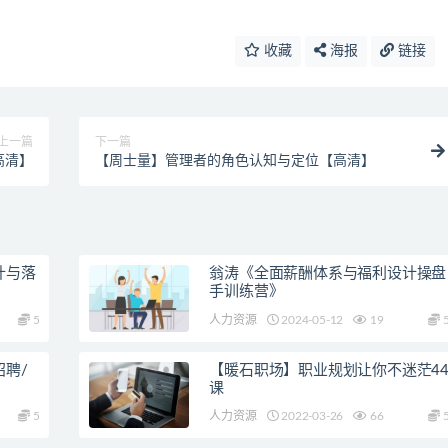
收藏
海报
链接
上一篇
下一篇
高清】
【周士量】管理者的角色认知与定位【高清】
计与落
翁涛《全面薪酬体系与福利设计操盘
手训练营》
5
人力资源
2024-05-12
19
聘/
【暖石职场】职业规划让你不迷茫4
课
5
人力资源
2022-03-26
66