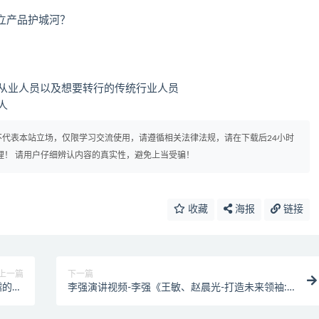
立产品护城河？
网从业人员以及想要转行的传统行业人员
人
代表本站立场，仅限学习交流使用，请遵循相关法律法规，请在下载后24小时
理！ 请用户仔细辨认内容的真实性，避免上当受骗！
收藏
海报
链接
上一篇
下一篇
的10
李强演讲视频-李强《王敏、赵晨光-打造未来领袖:
法则》
少帅班》