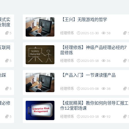
模式实
【王兴】无限游戏的哲学
业制度
5
经理修炼
2021-11-30
58
互联网
【经理修炼】神级产品经理必经的7
层修炼
5
经理修炼
2021-05-18
36
免踩
【产品入门】一节课读懂产品
5
经理修炼
2021-05-08
38
理必修
【成就精英】教你如何向领导汇报工
作12堂职场课
5
经理修炼
2021-03-18
92