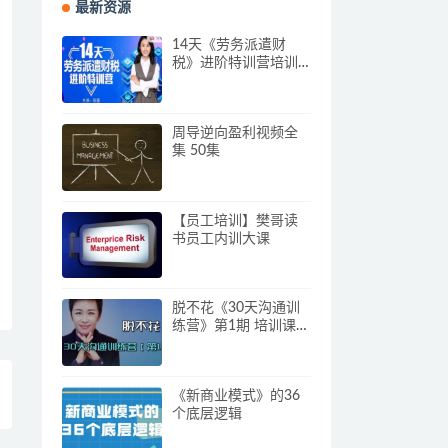
最新资源
14天《劳务派遣财
税》进阶特训营培训
视频
周导逆向盈利视频全
集 50集
【员工培训】樊哥读
书员工内训大课
脱不花《30天沟通训
练营》第1期 培训课程
视频
《新商业模式》的36
个底层逻辑