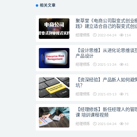
相关文章
聚草堂《电商公司裂变式创业
践》建立适合自己的裂变式创
经理修炼
2022-04-24
114
【设计思维】从进化论思维谈
产品设计
经理修炼
2021-11-24
41
【资深经验】产品新人如何避
坑？
经理修炼
2021-05-13
71
【经理修炼】新任经理人的管
课 培训课程视频
经理修炼
2021-04-24
59