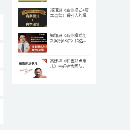
郑翔洲《商业模式+资
本运营》看别人的模
式寻找自己机会
5
郑翔洲《商业模式创
新案例68讲》精选
20+传统行业案例，68
种商业模式的精髓与
诀窍
高建华《销售那点事
5
儿》带好销售团队，
学习这门课就够了
5
5