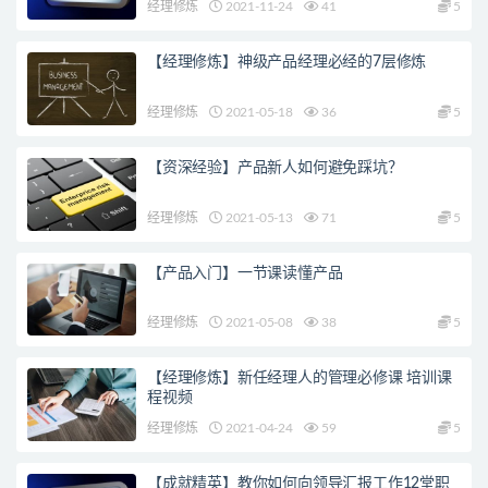
经理修炼
2021-11-24
41
5
【经理修炼】神级产品经理必经的7层修炼
经理修炼
2021-05-18
36
5
【资深经验】产品新人如何避免踩坑？
经理修炼
2021-05-13
71
5
【产品入门】一节课读懂产品
经理修炼
2021-05-08
38
5
【经理修炼】新任经理人的管理必修课 培训课
程视频
经理修炼
2021-04-24
59
5
【成就精英】教你如何向领导汇报工作12堂职