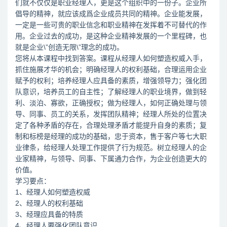
们就不仅仅是职业经理人，更是这个组织中的一份子。企业所
倡导的精神，就应该成爲企业成员共同的精神。企业能发展，
一定是一些可贵的职业信念和职业精神在发挥着不可替代的作
用。企业过去的成功，是这种企业精神发展的一个里程碑，也
就是企业\”创造无限\”理念的成功。
您将从本课程中找到答案。课程从经理人如何塑造权威入手，
抓住施展才华的机会；明确经理人的权利基础，合理运用企业
赋予的权利；培养经理人应具备的素质，增强领导力；强化团
队意识，培养员工的自主性；了解经理人的职业境界，做到轻
利、淡泊、寡欲，正确授权；做为经理人，如何正确处理与领
导、同事、员工的关系，发挥团队精神；经理人所处的位置决
定了各种矛盾的存在，合理处理矛盾才能提升自身的素质；复
制和标榜是经理的成功的基础，忠于资本，售于客户等七大职
业律条，给经理人处理工作提供了行为规范。树立经理人的企
业家精神，与领导、同事、下属通力合作，为企业创造更大的
价值。
学习要点：
1、经理人如何塑造权威
2、经理人的权利基础
3、经理应具备的特质
4、经理人要强化团队意识